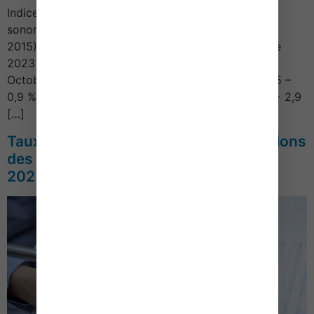
Indice de la production de films, d’enregistrements
sonore et dans l’édition musicale (référence 100 en
2015) Période Indice Variation mensuelle Décembre
2023 130,0 + 7,4 % Novembre 2023 120,4 – 0,6 %
Octobre 2023 120,9 – 3,5 % Septembre 2023 132,5 –
0,9 % Août 2023 133,2 + 4,9 % Juillet 2023 124,7 + 2,9
[…]
Taux moyen de rendement des obligations
des sociétés privées (TMOP) – Année
2023