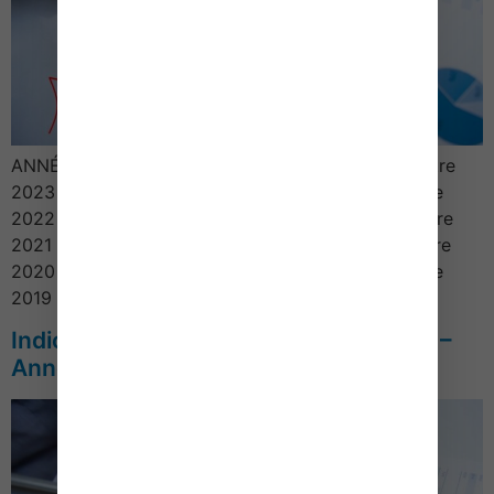
ANNÉE TAUX 2d semestre 2023 3,37 % 1er semestre
2023 3,14 % 2d semestre 2022 2,51 % 1er semestre
2022 1,325 % 2d semestre 2021 0,27 % 1er semestre
2021 0,2 % 2d semestre 2020 – 0,02 % 1er semestre
2020 0,20 % 2d semestre 2019 0,12 % 1er semestre
2019 0,62 % 2d semestre […]
Indice des prix des logements anciens –
Année 2023