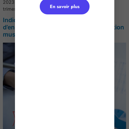
2023 2162 + 5,36 % 2 117 Référence 100 au 4e
En savoir plus
trimestre 1953 Source : Indice du […]
Indice de la production de films,
d’enregistrements sonore et dans l’édition
musicale – Année 2023