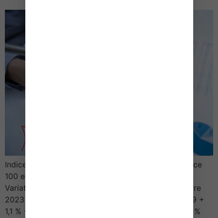
Indice des prix de production des services (référence
100 en 2015) Période Indice Variation trimestrielle
Variation annuelle 4e trimestre 2023 3e trimestre
2023 113,4 + 0,4 % + 0,9 % 2e trimestre 2023 112,9 +
1,1 % + 1,7 % 1er trimestre 2023 111,8 + 0,2 % + 3,0 %