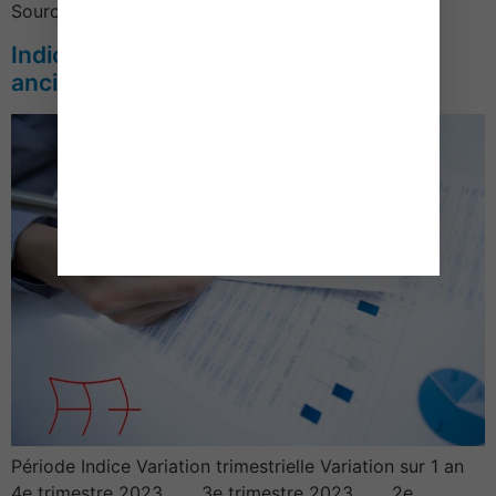
Source : […]
Indice des prix des logements neufs et
anciens – Année 2023
Période Indice Variation trimestrielle Variation sur 1 an
4e trimestre 2023 3e trimestre 2023 2e