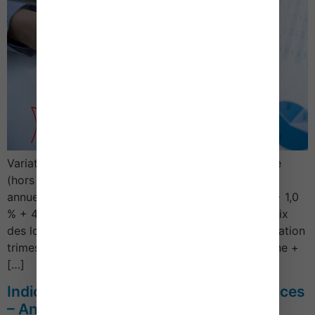
Variation des prix des logements anciens en France
(hors Mayotte) Variation trimestrielle Variation
annuelle Ensemble + 1,5 % + 6,4 % Appartements + 1,0
% + 4,1 % Maison + 1,9 % + 8,2 % Variation des prix
des logements anciens selon leur localisation Variation
trimestrielle Variation annuelle France métropolitaine +
[…]
Indice des prix de production des services
– Année 2023