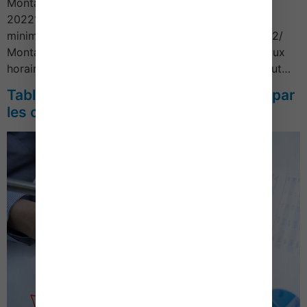
Montant du Smic et du minimum garanti au 1er mai
20221/ Montant du minimum garantiLe montant du
minimum garanti est fixé à 3,86 € au 1er mai 2022.2/
Montant du SMICCas généralAu 1er mai 2022, le taux
horaire du Smic passe de 10,57 € brut à 10,85 € brut…
Tableau des cotisations sociales dues par
les commerçants – Année 2022