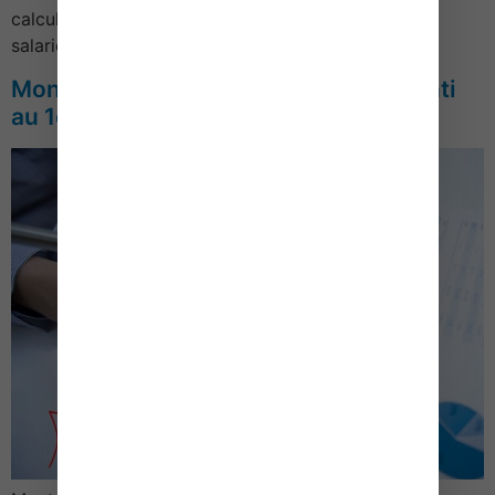
calculTauxMaladieSur les revenus d’activité non
salariée…
Montant du Smic et du minimum garanti
au 1er mai 2022