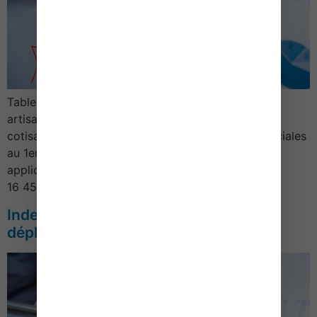
Tableau des cotisations sociales dues par les
artisansAnnée 2022 1/ Assiette et taux des
cotisationsTableau récapitulatif des cotisations sociales
au 1er janvier 2022CotisationBase de calculTaux
applicableMaladie-maternité *Revenus inférieurs à
16 454 …
Indemnités forfaitaires petits
déplacements – Année 2022