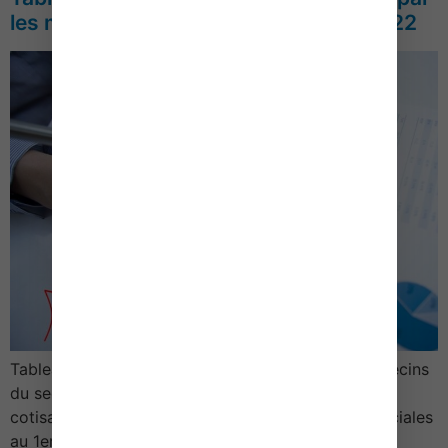
les médecins du secteur 2 – Année 2022
Tableau des cotisations sociales dues par les médecins
du secteur 2Année 20221/ Assiette et taux des
cotisationsTableau récapitulatif des cotisations sociales
au 1er janvier 2022CotisationBase de