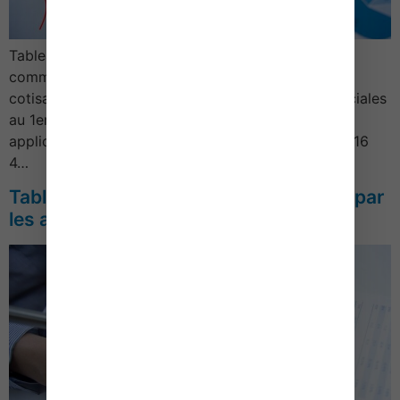
Tableau des cotisations sociales dues par les
commerçantsAnnée 2022 1/ Assiette et taux des
cotisationsTableau récapitulatif des cotisations sociales
au 1er janvier 2022CotisationBase de calculTaux
applicableMaladie-maternité *Revenus inférieurs à 16
4…
Tableau des cotisations sociales dues par
les artisans – Année 2022