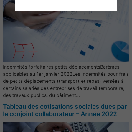
Indemnités forfaitaires petits déplacementsBarèmes
applicables au 1er janvier 2022Les indemnités pour frais
de petits déplacements (transport et repas) versées à
certains salariés des entreprises de travail temporaire,
des travaux publics, du bâtiment…
Tableau des cotisations sociales dues par
le conjoint collaborateur – Année 2022