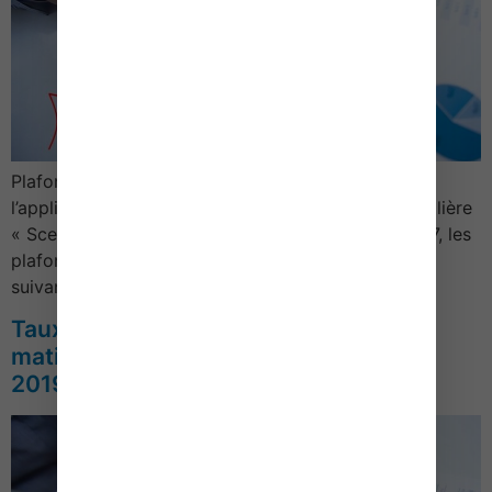
Plafonds de loyer et de ressources retenus pour
l’application du dispositif de défiscalisation immobilière
« Scellier »Barème 2019Plafonds de loyerPour 2017, les
plafonds au m2 (charges non comprises) sont les
suivants :Dispositif « Scellier classique …
Taux des droits d’enregistrement en
matière de vente immobilière – Année
2019