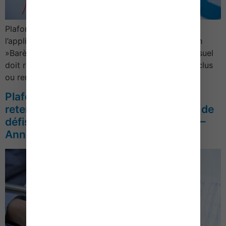
Plafonds de loyer et de ressources retenus pour
l’application du dispositif « conventionnement Anah
»Barème 2019 1- Plafonds de loyerLe loyer mensuel
doit respecter un plafond au m².Pour les baux conclus
ou renouvelés en 2019, les plafonds (charges…
Plafonds de loyers et de ressources
retenus pour l’application du dispositif de
défiscalisation immobilière « Scellier » –
Année 2019