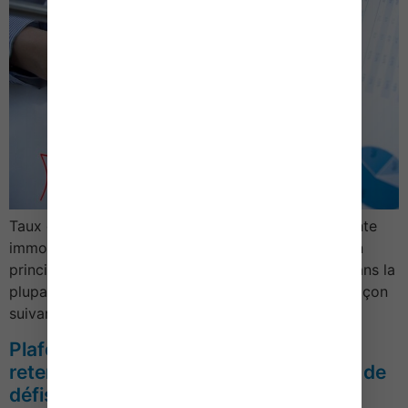
Taux des droits d’enregistrement en matière de vente
immobilièreAnnée 20191/ Taux de droit commun en
principe, le taux de droit commun est de 5,80 % dans la
plupart des départements.Il se décompose de la façon
suivante :Nature de la taxationTauxDroit …
Plafonds de loyer et de ressources
retenus pour l’application du dispositif de
défiscalisation Girardin – Année 2019