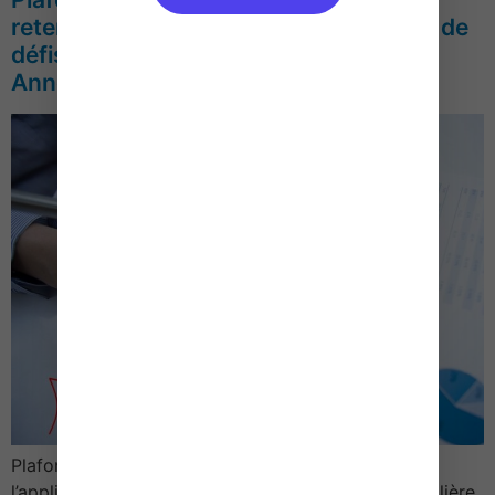
retenus pour l’application du dispositif de
défiscalisation immobilière « Pinel » –
Année 2019
Plafonds de loyer et de ressources retenus pour
l’application du dispositif de défiscalisation immobilière