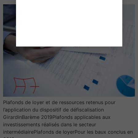
Plafonds de loyer et de ressources retenus pour
l’application du dispositif de défiscalisation
GirardinBarème 2019Plafonds applicables aux
investissements réalisés dans le secteur
intermédiairePlafonds de loyerPour les baux conclus en