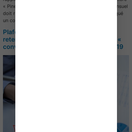
« Pinel »Barème 2019Plafonds de loyerLe loyer mensuel
doit respecter un plafond au m² auquel il est appliqué
un coefficient multiplicateur calcul…
Plafonds de loyer et de ressources
retenus pour l’application du dispositif «
conventionnement Anah » – Année 2019