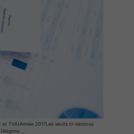
x et TVA)Année 2017Les seuils ci-dessous
IC)Régime …