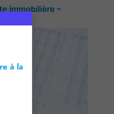
te immobilière –
re à la