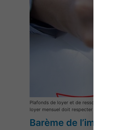
Plafonds de loyer et de ressources retenus po
loyer mensuel doit respecter un plafond au m² 
Barème de l’impôt sur