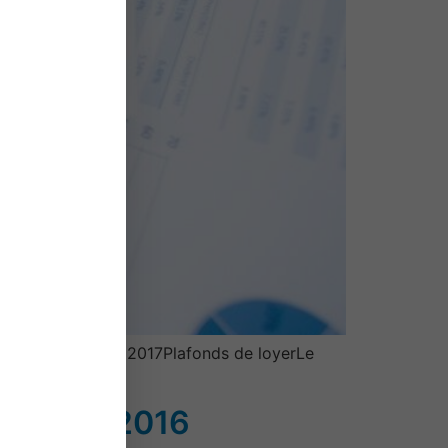
re « Pinel »Barème 2017Plafonds de loyerLe
…
revenus 2016