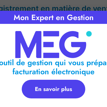
gistrement en matière de ven
Mon Expert en Gestion
outil de gestion qui vous prépa
facturation électronique
En savoir plus