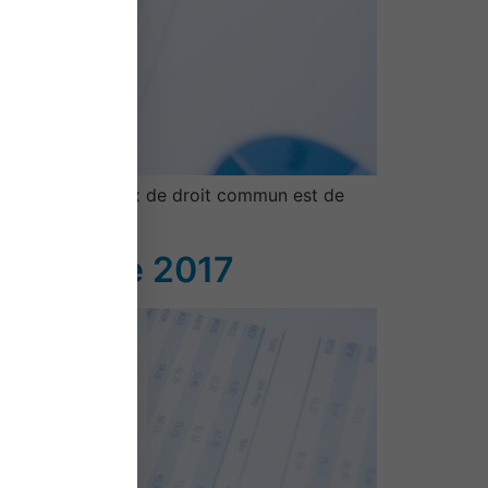
 principe, le taux de droit commun est de
uxDroit …
es – Année 2017