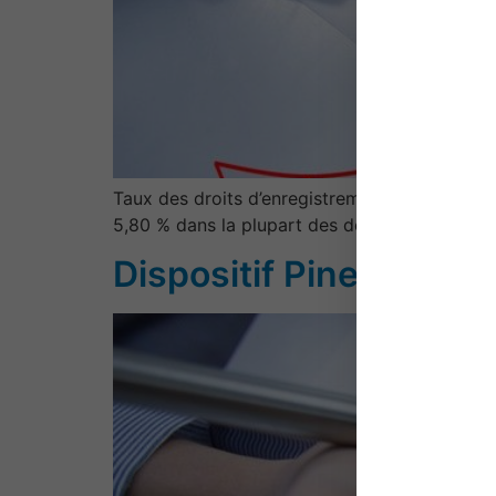
Taux des droits d’enregistrement en matière
5,80 % dans la plupart des départements.Il s
Dispositif Pinel – Pla