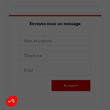
Envoyez-nous un message
Envoyer