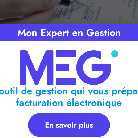
Mon Expert en Gestion
outil de gestion qui vous prépa
facturation électronique
En savoir plus