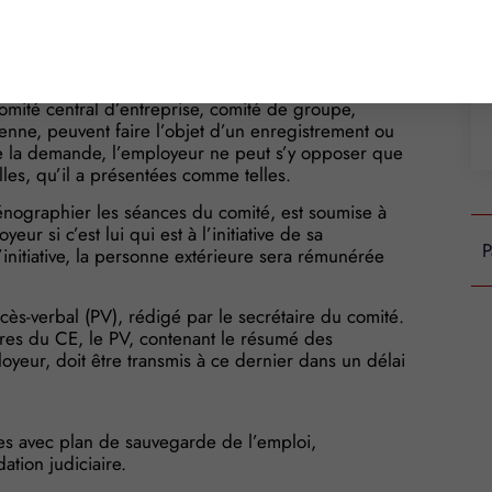
n des membres présents et le caractère secret de
n relation l’identité de l’électeur et son vote. Les
omité central d’entreprise, comité de groupe,
nne, peuvent faire l’objet d’un enregistrement ou
e de la demande, l’employeur ne peut s’y opposer que
lles, qu’il a présentées comme telles.
énographier les séances du comité, est soumise à
ur si c’est lui qui est à l’initiative de sa
P
’initiative, la personne extérieure sera rémunérée
ès-verbal (PV), rédigé par le secrétaire du comité.
bres du CE, le PV, contenant le résumé des
oyeur, doit être transmis à ce dernier dans un délai
es avec plan de sauvegarde de l’emploi,
ation judiciaire.