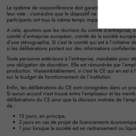
Le système de visioconférence doit garantir l’identificatio
leur vote : c’est-à-dire que le dispositif ne doit pas mettre e
participants ont tous le même temps imparti pour voter.
A cela, ajoutons que les réunions du comité d’entreprise, c
comité d’entreprise européen, comité de la société europée
d’une sténographie. Si c’est le comité qui est à l’initiativ
si les délibérations portent sur des informations confidentie
Toute personne extérieure à l’entreprise, mandatée pour st
une obligation de discrétion. Elle est rémunérée par l’employe
production. Vraisemblablement, si c’est le CE qui en est à l
sur le budget de fonctionnement de l’institution.
Enfin, les délibérations du CE sont consignées dans un proc
Si aucun accord n’est trouvé entre l’employeur et les mem
délibérations du CE ainsi que la décision motivée de l’empl
de :
15 jours, en principe,
3 jours en cas de projet de licenciements économiqu
1 jour lorsque la société est en redressement ou liquid