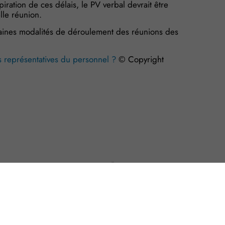
iration de ces délais, le PV verbal devrait être
lle réunion.
taines modalités de déroulement des réunions des
s représentatives du personnel ?
© Copyright
s Options
ètres de confidentialité, en garantissant la conformité avec le
Avocats : une rupture contractuelle justifiée par une atteinte au secret professionnel ?