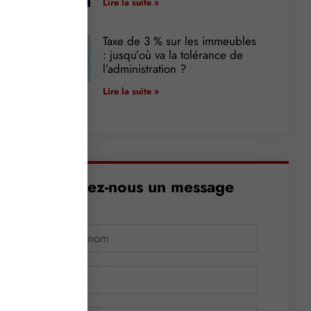
Lire la suite »
Taxe de 3 % sur les immeubles
: jusqu’où va la tolérance de
l’administration ?
Lire la suite »
Envoyez-nous un message