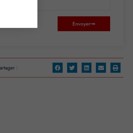
Envoyer
artager :