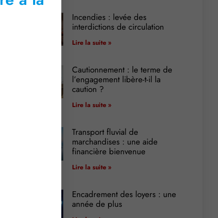
Incendies : levée des
interdictions de circulation
Lire la suite »
Cautionnement : le terme de
l’engagement libère-t-il la
caution ?
Lire la suite »
Transport fluvial de
marchandises : une aide
financière bienvenue
Lire la suite »
Encadrement des loyers : une
année de plus