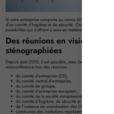
Si votre entreprise comporte au moins 50 salariés, vous dis
d’un comité d’hygiène et de sécurité. Chargé d’en assurer 
possibilités qui s’offrent à vous en matière de réunion de c
Des réunions en visioconfére
sténographiées
Depuis août 2015, il est possible, avec l’accord des repré
visioconférence lors des réunions :
du comité d’entreprise (CE),
du comité central d’entreprise,
du comité de groupe,
du comité d’entreprise européen,
du comité de la société européenne,
du comité d’hygiène, de sécurité et des conditions de
de l’instance de coordination des CHSCT,
communes des institutions représentatives.