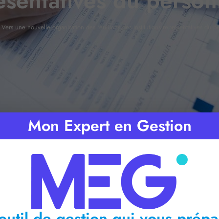
ésentatives du person
»
Vers une nouvelle organisation des réunions des institutions représentatives du p
Mon Expert en Gestion
ps de lecture :
2
minutes
outil de gestion qui vous prépa