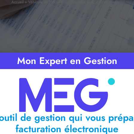
Accueil
»
Véhicule de fonction : un avantage (acquis ?) en nature…
Mon Expert en Gestion
emps de lecture :
2
minutes
outil de gestion qui vous prépa
facturation électronique