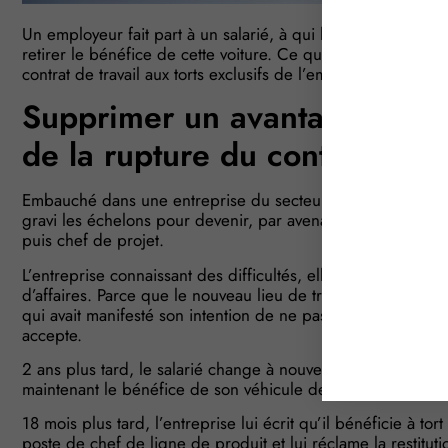
Un employeur fait part à un salarié, à qui l’entreprise met à
retirer le bénéfice de cette voiture. Ce que conteste le sala
contrat de travail aux torts exclusifs de l’employeur…
Supprimer un avantage peut ju
de la rupture du contrat
Embauché dans une entreprise du secteur automobile au dé
gravi les échelons pour devenir, par avenants successifs à s
puis chef de projet.
L’entreprise connaissant des difficultés, elle déménage et
d’affaires. Parce que le nouveau lieu de travail est éloigné 
qui avait manifesté son intention de ne pas suivre, l’employ
accepte.
2 ans plus tard, le salarié change à nouveau de poste pour 
maintenant le bénéfice de son véhicule de fonction.
18 mois plus tard, l’entreprise lui écrit qu’il bénéficie à t
poste de chef de ligne de produit et lui réclame la restitut