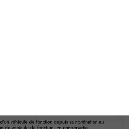
 disposition un véhicule, de son intention de lui
rié qui, de ce fait, prend acte de la rupture de son
stifier une prise d’acte
but de sa carrière comme apprenti, un salarié a
on contrat de travail, technicien, chef de produit
 propose au salarié un nouveau poste de chargé
de son domicile, et pour éviter le départ du salarié
eur lui propose un véhicule de fonction, ce qu’il
devenir chef de ligne de produit, l’entreprise lui
ort d’un véhicule de fonction depuis sa nomination au
ion du véhicule de fonction. En contrepartie,