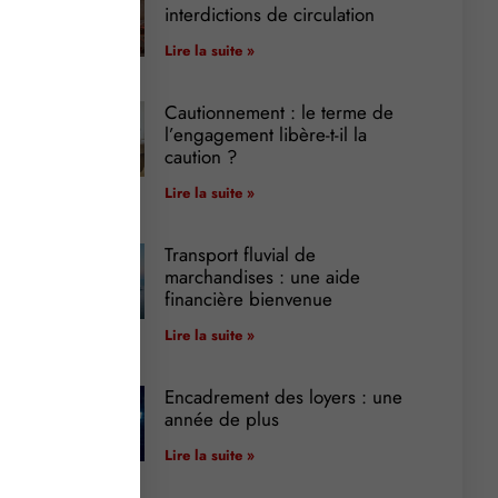
interdictions de circulation
Lire la suite »
Cautionnement : le terme de
l’engagement libère-t-il la
caution ?
Lire la suite »
Transport fluvial de
marchandises : une aide
financière bienvenue
Lire la suite »
Encadrement des loyers : une
année de plus
Lire la suite »