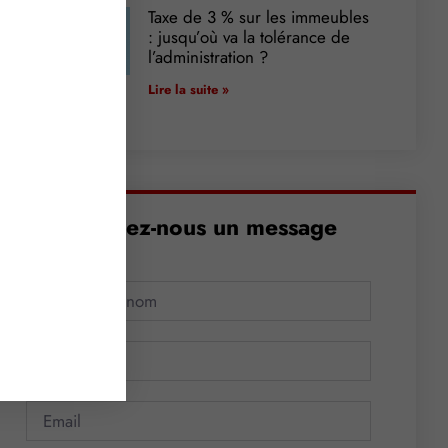
Taxe de 3 % sur les immeubles
: jusqu’où va la tolérance de
l’administration ?
Lire la suite »
Envoyez-nous un message