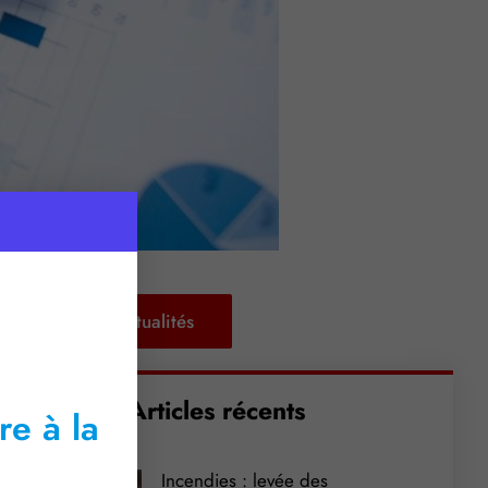
Retour aux actualités
Articles récents
re à la
Incendies : levée des