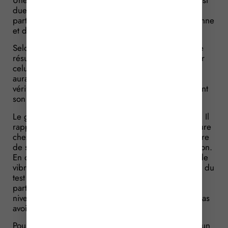
due à un défaut de lubrification du moteur. Pour le
particulier, le garagiste est responsable de cette panne
et doit l’indemniser.
Selon lui, le garagiste a manqué à son obligation de
résultat en ne vérifiant pas les niveaux, en particulier
celui de l’huile. De plus, il estime que le garagiste
aurait dû l’informer qu’il n’avait pas procédé à ces
vérifications et le conseiller de le faire lui-même avant
son départ en vacances.
Le garagiste conteste être responsable de la panne. Il
rappelle que le particulier est venu déposer sa voiture
chez lui en urgence, qu’il ne lui a donné aucun ordre
de service écrit et qu’il n’a effectué aucune réparation.
En outre, le particulier est venu pour un problème de
vibration pour lequel il reconnaît lui-même que, lors du
test sur route, aucun problème n’a été détecté. Le
particulier ne lui ayant pas demandé de vérifier les
niveaux et notamment celui de l’huile, il estime ne pas
avoir manqué à ses obligations.
Pour le juge, parce que le particulier n’a donné aucun