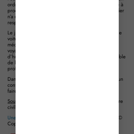
ordre de service écrit et que le garagiste s’est limité à
procéder à un simple contrôle du véhicule, ce dernier
n’a commis aucune faute susceptible d’engager sa
responsabilité.
Le juge rappelle également que tout utilisateur d’une
voiture, même n’ayant aucune connaissance en
mécanique, doit savoir qu’avant d’entreprendre un
voyage important, il faut vérifier les niveaux d’eau et
d’huile et la pression des pneus ; s’il n’est pas capable
de le faire lui-même, il doit le faire faire par un
professionnel.
Dans cette affaire, le particulier n’ayant effectué aucun
contrôle et n’ayant pas demandé au garagiste de le
faire, il est lui-même fautif.
Source :
Arrêt de la Cour de cassation, 1ère chambre
civile, du 12 octobre 2016, n° 15-20992
Une voiture en panne… par la faute du garagiste ?
©
Copyright WebLex – 2016