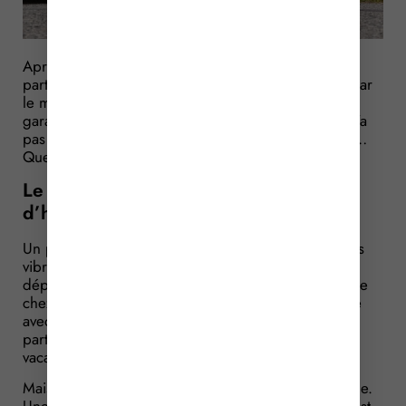
Après avoir mis sa voiture au garage, un particulier
part en vacances. Mais sa voiture tombe en panne car
le moteur manquait d’huile. Pour le particulier, le
garagiste est responsable de cette panne car il ne l’a
pas informé qu’il devait vérifier le niveau de l’huile…
Que dit le juge ?
Le garagiste devait-il vérifier le niveau
d’huile moteur ?
Un particulier remarque que sa voiture présente des
vibrations importantes quand il roule juste avant son
départ en vacances. En urgence, il dépose sa voiture
chez un garagiste. Ce dernier fait un essai sur route
avec son client et ne constate aucune vibration. Le
particulier récupère sa voiture et part donc en
vacances, rassuré.
Mais durant ses vacances, sa voiture tombe en panne.
Une expertise est réalisée et conclut que la panne est