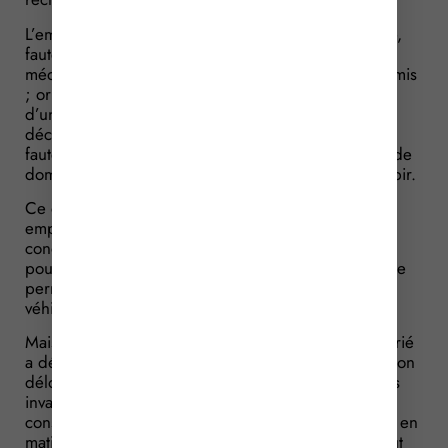
L’employeur constate que le permis n’est plus valide,
faute pour le salarié de s’être soumis à la visite
médicale obligatoire au renouvellement de son permis
; or il s’avère que le salarié a conduit, pendant plus
d’un mois, des véhicules poids-lourds. L’employeur
décide donc de procéder à son licenciement pour
faute grave et à lui réclamer, en outre, le paiement de
dommage-intérêts pour les risques qu’il lui a fait subir.
Ce que le salarié refuse. Pour lui, il revenait à son
employeur de veiller à la régularité du permis de
conduire et à prendre toutes les dispositions utiles
pour le soumettre, en temps utile, à la visite médicale
permettant de vérifier son aptitude à la conduite de
véhicules poids-lourds.
Mais l’employeur considère, quant à lui, que le salarié
a délibérément exécuté son contrat de travail de façon
déloyale en conduisant les véhicules avec un permis
invalide. Le salarié lui a fait encourir des risques
considérables, tant pour la violation des règlements en
matière de circulation qu’en matière d’assurance tout