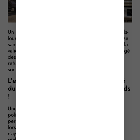
Un employeur a licencié l’un de ses chauffeurs poids-
lourd pour avoir conduit des véhicules de l’entreprise
sans avoir renouvelé la visite médicale nécessaire à la
validité de son permis. Il demande à être dédommagé
des risques que lui a fait subir son salarié… ce que
refuse le salarié, qui rejette au contraire la faute sur
son employeur…
L’employeur doit s’assurer de la validité
du permis de ses chauffeurs poids-lourds
!
Une entreprise de transport a mis en place une
politique de contrôle systématique de la validité des
permis de conduire de ses chauffeurs poids-lourds,
lors de la remise des bulletins de paie. Un salarié
n’ayant pas présenté son permis, l’employeur le lui
réclame, par écrit.