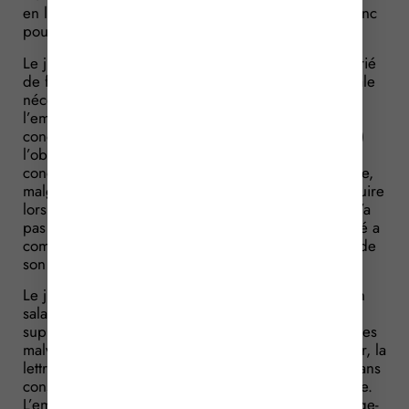
en l’exposant à des poursuites pénales. Il estime donc
pouvoir obtenir le paiement de dommage-intérêts.
Le juge rappelle que l’initiative qui pèse sur le salarié
de faire en temps utile la demande de visite médicale
nécessaire à la validité de son permis, n’ôte pas à
l’employeur (qui détient la copie des permis de
conduire et des visites médicales de ses chauffeurs)
l’obligation de s’assurer que ceux-ci sont en état de
conduire. Or, l’employeur a laissé le salarié conduire,
malgré son refus de présenter son permis de conduire
lors de la remise du bulletin de paie. L’employeur n’a
pas rempli son obligation de sécurité, mais le salarié a
commis une faute en conduisant malgré l’invalidité de
son permis.
Le juge ajoute que la responsabilité pécuniaire d’un
salarié ne peut résulter que de sa faute lourde qui
suppose une intention de nuire et doit résulter d’actes
malveillants commis au préjudice de l’employeur. Or, la
lettre de licenciement mentionne une faute grave, sans
constater l’intention du salarié de nuire à l’entreprise.
L’employeur ne peut donc pas réclamer de dommage-