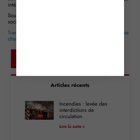
intérêts.
Source :Arrêt de la Cour de cassation, chambre
sociale, du 25 janvier 2017, n° 14-26071
Transporteurs : attention à la validité du permis de vos
chauffeurs !
© Copyright WebLex – 2017
Retour aux
actualités
Articles récents
Incendies : levée des
interdictions de
circulation
Lire la suite »