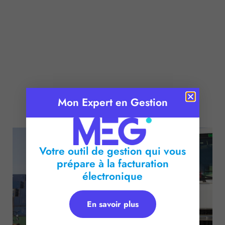
Mon Expert en Gestion
Publié le :
3 février 2017
Temps de lecture :
2
minutes
Votre outil de gestion qui vous
prépare à la facturation
électronique
En savoir plus