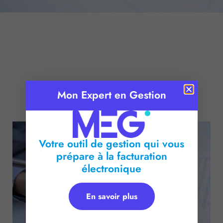
Mon Expert en Gestion
Publié le :
31 août 2016
Temps de lecture :
2
minutes
Votre outil de gestion qui vous
prépare à la facturation
électronique
En savoir plus