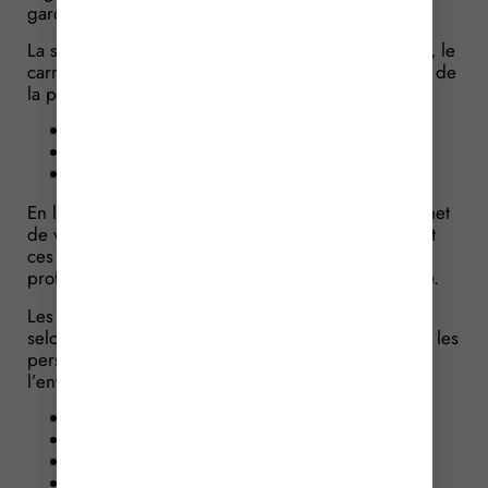
garde régulière en ce lieu.
La sage-femme doit inscrire dans le carnet de santé, le
carnet de vaccination ou le dossier médical partagé de
la personne vaccinée :
le nom du vaccin administré ;
son numéro de lot ;
la date de son administration.
En l’absence de dossier médical partagé ou de carnet
de vaccination électronique, la sage-femme transmet
ces informations dans le respect du secret
professionnel au médecin traitant de cette personne.
Les vaccins qui peuvent être pratiqués et prescrits,
selon la réglementation, par les sages-femmes chez les
personnes de l’entourage de l’enfant ou de
l’entourage de la femme enceinte sont les suivants :
rubéole, la rougeole et les oreillons ;
tétanos ;
diphtérie ;
poliomyélite ;