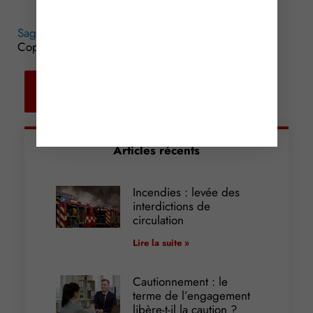
femmes
Sages-femmes : de nouvelles compétences ?
©
Copyright WebLex – 2016
Retour aux
actualités
Articles récents
Incendies : levée des
interdictions de
circulation
Lire la suite »
Cautionnement : le
terme de l’engagement
libère-t-il la caution ?