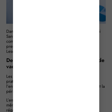
Dans un objectif de protection du nouveau-né, la Loi
Santé votée en janvier 2016 a octroyé de nouvelles
compétences en matière de vaccination et de
prescription de médicaments aux sages-femmes.
Lesquelles ?
De nouvelles compétences en matière de
vaccination et de prescription !
Les sages-femmes peuvent désormais prescrire et
pratiquer les vaccinations sur les personnages de
l’entourage de la mère, dès sa grossesse et pendant la
période de 8 semaines qui suit l’accouchement.
L’entourage comprend les personnes vivant dans le
même domicile que l’enfant ou fréquentant
régulièrement ce domicile, ou étant chargées de sa