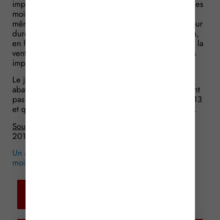
imputation sur la plus-value, avant tout abattement, des
moins-values de même nature subies au cours de la
même année ou placées en report ; l’abattement pour
durée de détention s’applique au solde ainsi obtenu,
en fonction de la durée de détention des titres dont la
vente fait apparaître une plus-value (subsistant après
imputation des moins-values).
Le juge en profite aussi pour rappeler que les
abattements pour durée de détention ne s’appliquent
pas aux plus-values réalisées avant le 1er janvier 2013
et qui se trouveraient depuis en report d’imposition.
Source :
Arrêt du Conseil d’Etat du 12 novembre
2015, n° 390265
Un abattement pour les plus-values, pas pour les
moins-values !
© Copyright WebLex – 2015
Retour aux
actualités