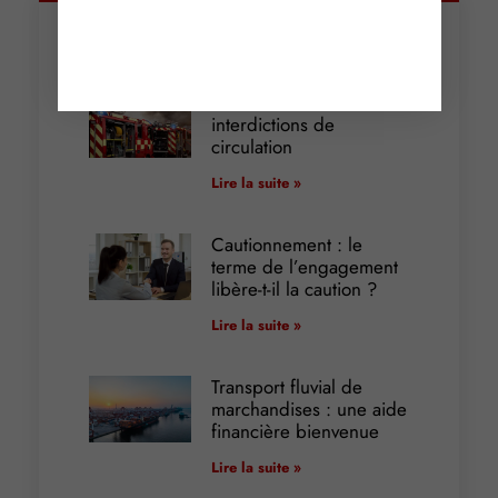
Articles récents
Incendies : levée des
interdictions de
circulation
Lire la suite »
Cautionnement : le
terme de l’engagement
libère-t-il la caution ?
Lire la suite »
Transport fluvial de
marchandises : une aide
financière bienvenue
Lire la suite »