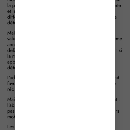
la plus-value réalisée (différence entre le prix de vente
et le prix d’acquisition) des abattements dont le taux
diffère selon la durée pendant laquelle le vendeur a
détenu ces titres.
Mais cette plus-value est aussi diminuée des moins-
values de même nature (réalisées au cours de la même
année ou les années précédentes sans remonter au-
delà de 10 ans). Se posait alors la question de savoir si
la moins-value devait, elle aussi, être calculée en
appliquant ces mêmes abattements pour durée de
détention.
L’administration avait tranché dans un sens qui lui était
favorable en décidant que la moins-value devait être
réduite des abattements pour durée de détention.
Mais le juge de l’impôt vient d’en décider autrement :
l’abattement pour durée de détention ne s’applique
pas aux moins-values retirées de la cession de valeurs
mobilières et de droits sociaux.
Les gains nets imposables sont donc calculés après