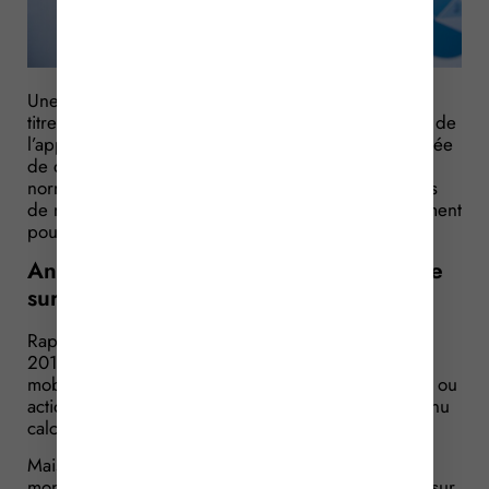
Une plus-value réalisée à l’occasion d’une vente de
titres de société est soumise à l’impôt, sous réserve de
l’application d’abattements qui diffèrent selon la durée
de détention de ces titres. Cette plus-value est
normalement diminuée des éventuelles moins-values
de même nature. Elles-mêmes réduites d’un abattement
pour durée de détention ?
Annulation de la doctrine administrative
sur ce point
Rappelons, au préalable, que, depuis le 1er janvier
2013, les gains réalisés lors de la vente de valeurs
mobilières et de droits sociaux (notamment de parts ou
actions de société) sont soumis à l’impôt sur le revenu
calculé au moyen du barème progressif.
Mais le montant effectivement soumis à l’IR (le «
montant net imposable ») est obtenu en appliquant sur