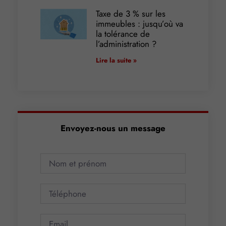
Taxe de 3 % sur les
immeubles : jusqu’où va
la tolérance de
l’administration ?
Lire la suite »
Envoyez-nous un message