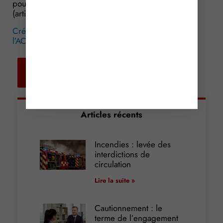
pour 2017 n° 2016-1827 du 23 décembre 2016
(article 6)
Créateur ou repreneur d’entreprise : pensez à
l’ACCRE !
© Copyright WebLex – 2017
Retour aux
actualités
Articles récents
Incendies : levée des
interdictions de
circulation
Lire la suite »
Cautionnement : le
terme de l’engagement