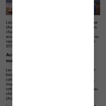
L’aide au chômeur créant ou reprenant une entreprise
(Accre), qui consiste en une exonération partielle des
charges sociales pour une durée d’un an, peut être
accordée sous conditions aux personnes qui créent ou
reprennent une entreprise. A compter du 1er janvier
2017, cette exonération devient dégressive.
Accre : l’exonération varie selon le
montant des revenus !
Les créateurs et les repreneurs d’entreprise peuvent
bénéficier, pendant 1 an, d’une exonération de
cotisations d’assurance maladie, maternité, vieillesse,
invalidité et décès ainsi que d’une exonération des
cotisations d’allocations familiales : il s’agit de l’aide au
chômeur créateur ou repreneur d’une entreprise
(Accre).