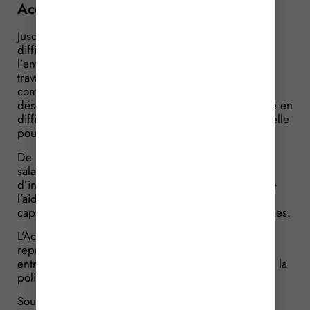
Accre : de nouveaux cas d’attribution !
Jusqu’à présent, les repreneurs d’une entreprise en
difficulté ne pouvaient bénéficier de l’Accre que si
l’entreprise en question était celle pour laquelle ils
travaillaient. Mais cette condition n’a plus cours à
compter du 1er janvier 2017 : l’Accre peut donc
désormais être accordée au salarié d’une entreprise en
difficulté même lorsque cette entreprise n’est pas celle
pour laquelle il travaille.
De plus, toujours à compter du 1er janvier 2017, le
salarié repreneur d’une entreprise n’est plus tenu
d’investir dans le capital de l’entreprise la totalité de
l’aide perçue, ni même de réunir des apports en
capitaux au moins égaux à la moitié des aides perçues.
L’Accre est également accordée aux personnes qui
reprennent (et non plus seulement qui créent) une
entreprise située au sein d’un quartier prioritaire de la
politique de la ville (QPPV).
Source : Loi de Financement de la Sécurité Sociale