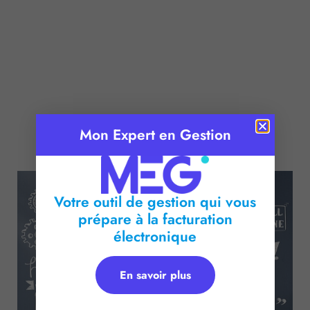
Mon Expert en Gestion
Publié le :
3 janvier 2017
Temps de lecture :
2
minutes
Votre outil de gestion qui vous
prépare à la facturation
électronique
En savoir plus