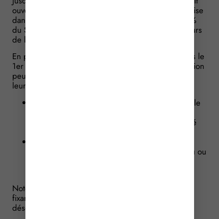
Jusqu’à la fin de l’année 2016, cette exonération était
ouverte à tous les créateurs et repreneurs d’entreprise
dans la limite des revenus qui n’excèdent pas 120 %
du Smic en vigueur au 1er janvier de l’année au cours
de laquelle l’exonération s’applique.
En présence d’entreprise créées ou reprises depuis le
1er janvier 2017, les bénéficiaires de cette exonération
peuvent y accéder progressivement, en fonction de
leurs revenus :
l’exonération des cotisations est totale lorsque le
revenu ou la rémunération est inférieur(e) ou
égal(e) aux ¾ du plafond annuel de la sécurité
sociale (soit 29 421 € en 2017) ;
au-delà de ce seuil, l’exonération décroît
linéairement et devient nulle lorsque le revenu ou
la rémunération atteint le plafond annuel de la
sécurité sociale (39 228 € en 2017).
Notez que nous sommes dans l’attente d’un décret
fixant les modalités de calcul de cette exonération
désormais dégressive.