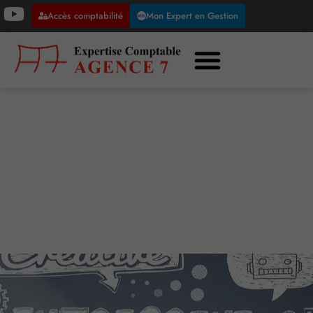
Accès comptabilité
Mon Expert en Gestion