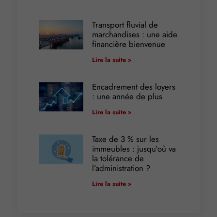
Transport fluvial de
marchandises : une aide
financière bienvenue
Lire la suite »
Encadrement des loyers
: une année de plus
Lire la suite »
Taxe de 3 % sur les
immeubles : jusqu’où va
la tolérance de
l’administration ?
Lire la suite »