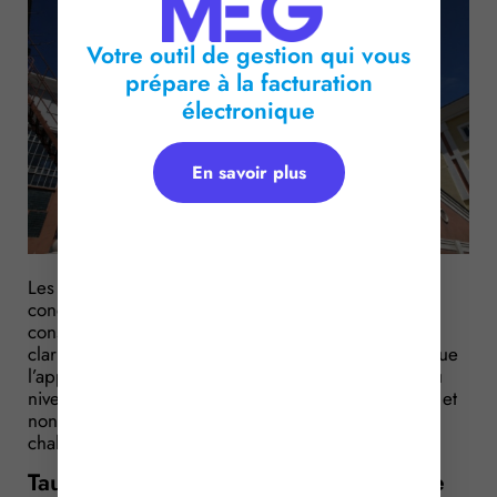
Votre outil de gestion qui vous
prépare à la facturation
électronique
En savoir plus
Les installations électro-intensives bénéficient, sous
conditions, du taux réduit de taxe intérieure sur la
consommation finale d’électricité. Le juge vient de
clarifier la notion de « site industriel » et rappelle que
l’appréciation du caractère industriel doit se faire au
niveau de l’établissement exploitant les installations, et
non des bâtiments alimentés par le réseau de
chaleur…
Taux réduit de TICFE : c’est quoi un site