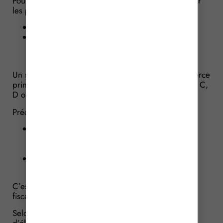
Pour rappel, un tarif réduit de TICFE s’applique pour
les personnes exploitant :
des installations industrielles ;
situées au sein de sites industriels électro-
intensifs ou d’entreprises industrielles électro-
intensives.
Un site présente un caractère industriel lorsqu’il exerce
principalement des activités relevant des sections B, C,
D ou E de la nomenclature NAF.
Précisons ici qu’un « site » correspond :
à l’établissement identifié par son numéro au
répertoire national des entreprises et
établissements (REE) ;
ou, à défaut, au lieu de consommation de
l’électricité.
C’est cette définition qui va opposer l’administration
fiscale à la société dans cette affaire.
Selon l’administration, la consommation finale