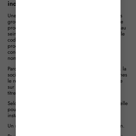
industriel ?
Une société qui exploite des chaufferies au gaz, des
groupes frigorifiques, ainsi que des équipements de
production et de distribution de chaleur et de froid au
sein d’une centrale thermique, est enregistrée sous le
code NAF 3530Z correspondant aux activités de
production et distribution de vapeur et d’air
conditionné, relevant de la section D des
nomenclatures d’activités.
Parce qu’elle estime remplir les conditions requises, la
société sollicite auprès de l’administration des douanes
le remboursement d’un trop-perçu de taxe intérieure
sur la consommation finale d’électricité G(TICFE) au
titre d’une année.
Selon elle, elle a payé la taxe au taux plein alors qu’elle
pouvait bénéficier du tarif réduit réservé aux
installations industrielles électro-intensives.
Un remboursement que va lui refuser l’administration.