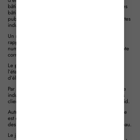
d’électricité doit être appréciée au niveau des
bâtiments alimentés par le réseau de chaleur. Or, ces
bâtiments sont principalement des locaux tertiaires
publics ou privés qui ne constituent donc pas des sites
industriels.
Un raisonnement que ne partage pas le juge qui
rappelle que lorsque l’établissement dispose d’un
numéro d’identité au REE le site à prendre en compte
correspond à cet établissement identifié.
Le périmètre pertinent est donc celui de
l’établissement exploité par le consommateur final
d’électricité réclamant le bénéfice du taux réduit.
Par ailleurs, le périmètre d’appréciation du caractère
industriel n’inclut pas les locaux et équipements des
clients alimentés par le réseau de chaleur ou de froid.
Autrement dit, la consommation électrique pertinente
est celle de l’exploitant des installations et non celle
des immeubles chauffés ou climatisés grâce au réseau.
Le juge ajoute que dans le cadre d’un réseau de