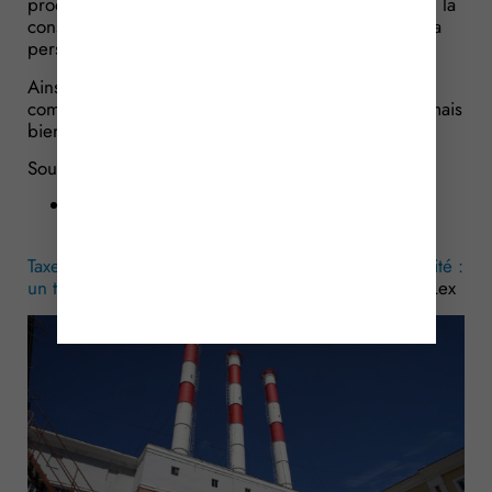
production et de distribution de chaleur et de froid, la
consommation finale d’électricité est effectuée par la
personne exploitant ces installations.
Ainsi, ce n’est pas le client final qui est considéré
comme consommateur au sens du dispositif fiscal, mais
bien l’opérateur du réseau.
Sources :
Arrêt de la Cour de cassation, chambre
commerciale, du 6 mai 2026, no 25-10461
Taxe intérieure sur la consommation finale d’électricité :
un taux réduit sous conditions
– © Copyright WebLex