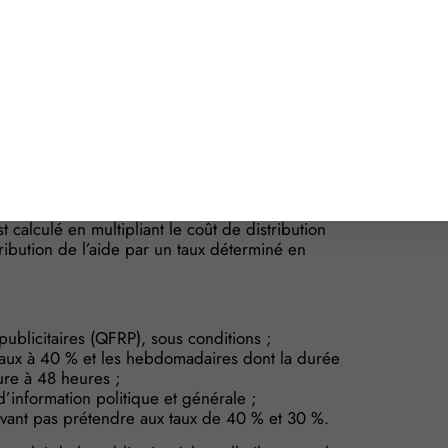
nt de livraison, de réglage, d’éditions locales
e livraison ou au traitement de produits polluants
n de la presse.
 remises et effet des mécanismes de
 calculé en multipliant le coût de distribution
tribution de l’aide par un taux déterminé en
ublicitaires (QFRP), sous conditions ;
taux à 40 % et les hebdomadaires dont la durée
ure à 48 heures ;
’information politique et générale ;
uvant pas prétendre aux taux de 40 % et 30 %.