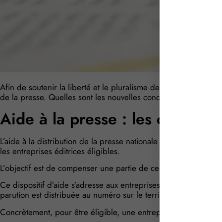
Afin de soutenir la liberté et le pluralisme de la presse, les po
de la presse. Quelles sont les nouvelles conditions à respecter
Aide à la presse : les coûts de 
L’aide à la distribution de la presse nationale au numéro cible
les entreprises éditrices éligibles.
L’objectif est de compenser une partie de ces coûts et de soute
Ce dispositif d’aide s’adresse aux entreprises éditrices d’une
parution est distribuée au numéro sur le territoire français.
Concrètement, pour être éligible, une entreprise doit remplir l