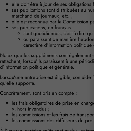
elle doit être à jour de ses obligations fiscales et de cotis
ses publications sont distribuées au numéro, c’est-à-dir
marchand de journaux, etc. ;
elle est reconnue par la Commission paritaire des publi
ses publications, en français :
sont quotidiennes, c’est-à-dire qu’elles paraissent 
ou paraissent de manière hebdomadaire, c’est-à-dire
caractère d’information politique et générale.
Notez que les suppléments sont également éligibles, au même ti
rattachent, lorsqu’ils paraissent à une périodicité au maximu
d’information politique et générale.
Lorsqu’une entreprise est éligible, son aide financière est cal
qu’elle supporte.
Concrètement, sont pris en compte :
les frais obligatoires de prise en charge, de traitement e
», hors invendus ;
les commissions et les frais de transport dits « drop » d
les commissions des diffuseurs de presse.
À l’inverse, certains coûts sont exclus, notamment :