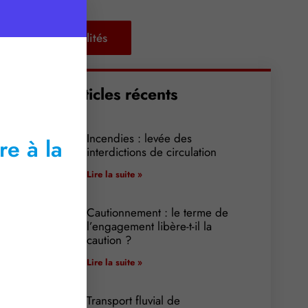
Retour aux actualités
Articles récents
Incendies : levée des
re à la
interdictions de circulation
Lire la suite »
Cautionnement : le terme de
l’engagement libère-t-il la
caution ?
Lire la suite »
Transport fluvial de