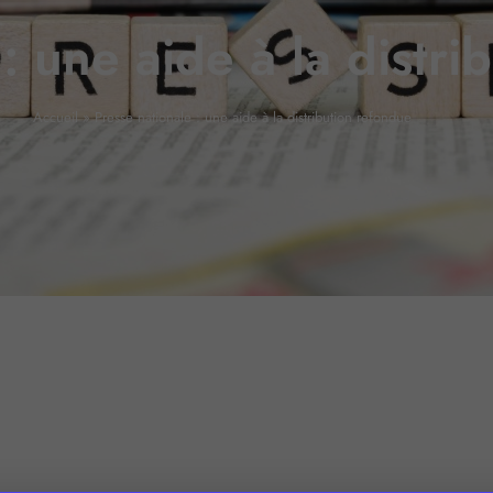
: une aide à la distr
Accueil
»
Presse nationale : une aide à la distribution refondue