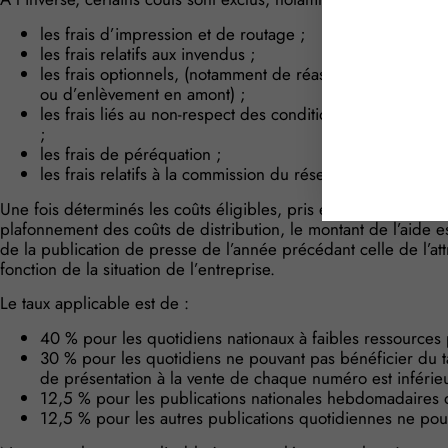
les frais d’impression et de routage ;
les frais relatifs aux invendus ;
les frais optionnels, (notamment de réassort, de compléme
ou d’enlèvement en amont) ;
les frais liés au non-respect des conditions de vente et d
;
les frais de péréquation ;
les frais relatifs à la commission du réseau de la diffusio
Une fois déterminés les coûts éligibles, pris en compte après
plafonnement des coûts de distribution, le montant de l’aide est
de la publication de presse de l’année précédant celle de l’at
fonction de la situation de l’entreprise.
Le taux applicable est de :
40 % pour les quotidiens nationaux à faibles ressources p
30 % pour les quotidiens ne pouvant pas bénéficier du 
de présentation à la vente de chaque numéro est inférie
12,5 % pour les publications nationales hebdomadaires d
12,5 % pour les autres publications quotidiennes ne po