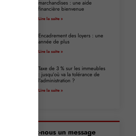
marchandises : une aide
financière bienvenue
Lire la suite »
Encadrement des loyers : une
année de plus
Lire la suite »
Taxe de 3 % sur les immeubles
: jusqu’où va la tolérance de
l’administration ?
Lire la suite »
Envoyez-nous un message