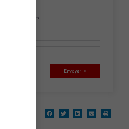
Envoyer
ager :