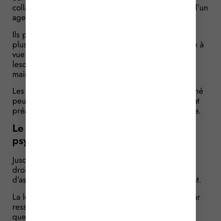
collaborateur parlementaire, d’un fonctionnaire ou d’un
agent des assemblées parlementaires.
Ils peuvent également être accompagnés par un ou
plusieurs journalistes, sauf dans les locaux de garde à
vue et les locaux des juridictions judiciaires dans
lesquels des personnes sont privées de liberté et
maintenues à la disposition de la justice.
Les bâtonniers ou leur délégué spécialement désigné
peuvent, quant à eux, être accompagnés d’un avocat
préalablement désigné au sein du conseil de l’ordre.
Le droit de visite dans les hôpitaux
psychiatriques
Jusqu’à présent, seuls les parlementaires avaient un
droit de visite des établissements de santé chargés
d’assurer les soins psychiatriques sans consentement.
La loi élargit ce droit de visite aux bâtonniers sur leur
ressort. Ces derniers peuvent, de la même manière
que vue précédemment, désigner spécialement un