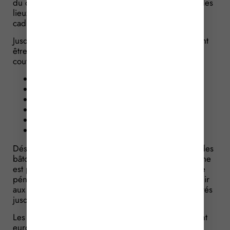
du conseil de l’ordre peuvent visiter à tout moment les
lieux où une personne est privée de liberté dans le
cadre d’une procédure pénale ou administrative.
Jusqu’à présent, une liste des établissements pouvant
être visités était prévue par la loi. Ce droit de visite
couvrait ainsi :
les locaux de garde à vue ;
les locaux des retenues douanières définies ;
les lieux de rétention administrative ;
les zones d’attente ;
les établissements pénitentiaires ;
les centres éducatifs fermés.
Désormais, le droit de visite des parlementaires et des
bâtonniers concerne tous « les lieux où une personne
est privée de liberté dans le cadre d’une procédure
pénale ou administrative », ce qui permet de l’élargir
aux lieux de privation de liberté qui n’étaient pas listés
jusque-là.
Les parlementaires et les représentants du Parlement
européen peuvent être accompagnés d’un