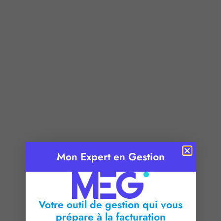
Publié le :
25 mai 2026
Mon Expert en Gestion
Temps de lecture :
2
minutes
Votre outil de gestion qui vous
prépare à la facturation