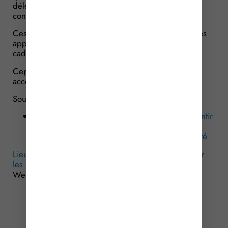
délégué au sein du conseil de l’ordre pour exercer
concrètement cette visite.
Ces visites se font selon les mêmes règles que celles
applicables aux lieux de privation de liberté dans le
cadre de procédures pénales ou administratives.
Cependant, les journalistes ne peuvent, ici, pas
accompagner les parlementaires.
Sources :
Loi no 2026-350 du 9 mai 2026 visant à garantir
le droit de visite des parlementaires et des
bâtonniers dans les lieux de privation de liberté
Lieux de privation de liberté : un droit de visite pour
les bâtonniers et les parlementaires
– © Copyright
WebLex