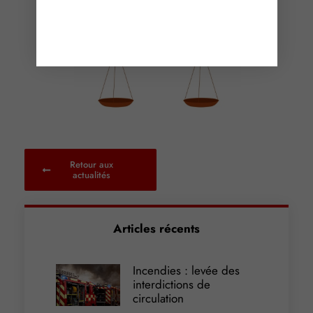
Retour aux
actualités
Articles récents
Incendies : levée des
interdictions de
circulation