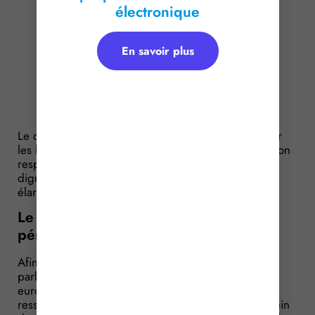
électronique
En savoir plus
Le droit de visite est un outil permettant de contrôler
les lieux de privation de liberté et de s’assurer du bon
respect de la réglementation et du principe de la
dignité de la personne. Un droit de visite qui a été
élargi et précisé récemment…
Le droit de visite pour les procédures
pénales ou administratives
Afin de vérifier les conditions de détention, les
parlementaires, les représentants au Parlement
européen élus en France, les bâtonniers sur leur
ressort ou leur délégué spécialement désigné au sein