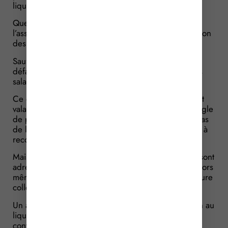
liquidateur.
Quelques jours après l’ouverture de la liquidation,
l’assureur adresse à la société des lettres de résiliation
des contrats, avec effet à leur échéance annuelle.
Sauf que le liquidateur demande le maintien, ou à
défaut le rétablissement, des garanties au profit des
salariés licenciés pour motif économique.
Ce que refuse l’assureur : selon lui, les contrats sont
valablement résiliés à leur échéance annuelle. La règle
de poursuite des contrats en cours, applicable en cas
de liquidation judiciaire, ne peut donc pas l’obliger à
reconduire ces contrats.
Mais le liquidateur insiste : les lettres de résiliation sont
adressées à la société en liquidation, et non à lui, alors
même qu’il est désigné dans le cadre de la procédure
collective.
Un argument qui convainc le juge, qui donne raison au
liquidateur : lorsqu’un employeur souscripteur d’un
contrat collectif santé/prévoyance est placé en