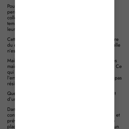
Pour rappel, la portabilité des garanties collectives
permet aux salariés bénéficiant d’une couverture
collective santé ou prévoyance de conserver
temporairement leurs garanties après la rupture de
leur contrat de travail.
Cette possibilité s’ouvre notamment lorsque la rupture
du contrat ouvre droit à l’assurance chômage et qu’elle
n’est pas consécutive à une faute lourde.
Mais elle connaît une limite importante : les garanties
maintenues sont celles en vigueur dans l’entreprise. Ce
qui suppose que le contrat collectif souscrit par
l’employeur auprès de l’organisme assureur ne soit pas
résilié.
Que se passe-t-il alors lorsque l’entreprise fait l’objet
d’une liquidation judiciaire ?
Dans cette affaire, une société souscrit plusieurs
contrats collectifs d’assurance complémentaire santé et
prévoyance au profit de ses salariés. Elle est ensuite
placée en liquidation judiciaire, avec désignation d’un