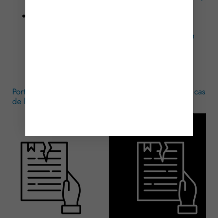
du 22 janvier 2026, no 23-230243
Lettre de la 2e chambre civile de la Cour de
cassation « Portabilité des garanties collectives
santé et prévoyance : précisions sur la mise en
œuvre de la faculté de résiliation du contrat à
l’échéance par l’assureur lorsque l’employeur
souscripteur du contrat est en liquidation
judiciaire », mai 2026
Portabilité des garanties santé et prévoyance : et en cas
de liquidation judiciaire ?
– © Copyright WebLex