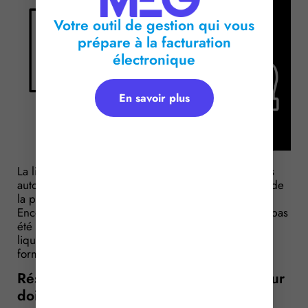
Votre outil de gestion qui vous
prépare à la facturation
électronique
En savoir plus
La liquidation judiciaire de l’employeur ne prive pas
automatiquement les salariés licenciés du bénéfice de
la portabilité de leurs garanties santé/prévoyance.
Encore faut-il, toutefois, que le contrat collectif n’ait pas
été valablement résilié. Et, en présence d’un
liquidateur judiciaire, l’assureur doit respecter un
formalisme précis…
Résiliation du contrat collectif : l’assureur
doit s’adresser au liquidateur !