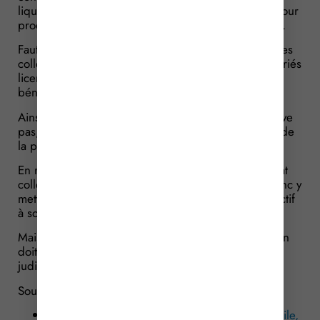
liquidation judiciaire, la résiliation du contrat doit, pour
produire effet, être notifiée au liquidateur judiciaire.
Faute d’une telle notification, les contrats de garanties
collectives ne sont pas valablement résiliés. Les salariés
licenciés pour motif économique doivent donc bien
bénéficier de la portabilité de leurs garanties.
Ainsi, la liquidation judiciaire de l’employeur ne prive
pas, à elle seule, les salariés licenciés du bénéfice de
la portabilité de leurs garanties santé/prévoyance.
En revanche, cette portabilité suppose que le contrat
collectif soit toujours en vigueur. L’assureur peut donc y
mettre fin en résiliant régulièrement le contrat collectif
à son échéance.
Mais, en cas de liquidation judiciaire, cette résiliation
doit impérativement être notifiée au liquidateur
judiciaire pour produire ses effets.
Sources :
Arrêt de la Cour de cassation, 2e chambre civile,