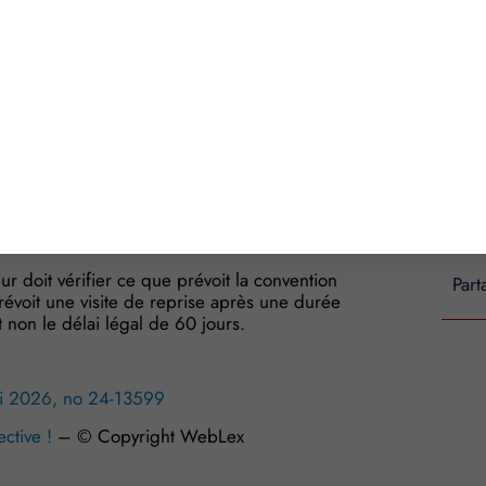
que. Il estime qu’il faut désormais appliquer la
ment après 60 jours d’arrêt maladie.
lyse et donne raison à la salariée : pour lui,
courte à partir de laquelle une visite de reprise
loyeur. Peu importe que la réglementation ait
fet au seul motif qu’elle reprend une ancienne
pour le salarié, elle doit être appliquée.
donc organiser une visite médicale de reprise,
 était dépassé.
ur doit vérifier ce que prévoit la convention
Part
prévoit une visite de reprise après une durée
t non le délai légal de 60 jours.
mai 2026, no 24-13599
ective !
– © Copyright WebLex