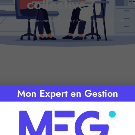
collective !
cueil
»
Visite de reprise : attention à ce que prévoit la convention collective !
Mon Expert en Gestion
de lecture :
2
minutes