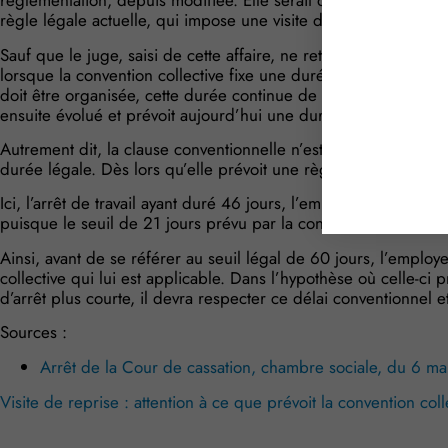
réglementation, depuis modifiée. Elle serait donc devenue cadu
règle légale actuelle, qui impose une visite de reprise unique
Sauf que le juge, saisi de cette affaire, ne retient pas cette ana
lorsque la convention collective fixe une durée d’absence plus 
doit être organisée, cette durée continue de s’imposer à l’emp
ensuite évolué et prévoit aujourd’hui une durée plus longue.
Autrement dit, la clause conventionnelle n’est pas privée d’ef
durée légale. Dès lors qu’elle prévoit une règle plus favorable 
Ici, l’arrêt de travail ayant duré 46 jours, l’employeur devait 
puisque le seuil de 21 jours prévu par la convention collective
Ainsi, avant de se référer au seuil légal de 60 jours, l’employe
collective qui lui est applicable. Dans l’hypothèse où celle-ci 
d’arrêt plus courte, il devra respecter ce délai conventionnel e
Sources :
Arrêt de la Cour de cassation, chambre sociale, du 6 
Visite de reprise : attention à ce que prévoit la convention coll