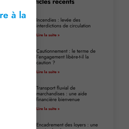
Articles récents
re à la
Incendies : levée des
interdictions de circulation
Lire la suite »
Cautionnement : le terme de
l’engagement libère-t-il la
caution ?
Lire la suite »
Transport fluvial de
marchandises : une aide
financière bienvenue
Lire la suite »
Encadrement des loyers : une