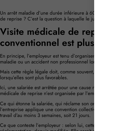
Un arrêt maladie d’une durée inférieure à 60 jours peut-il obl
de reprise ? C’est la question à laquelle le juge vient de r
Visite médicale de reprise : que
conventionnel est plus favorabl
En principe, l’employeur est tenu d’organiser une visite médica
maladie ou un accident non professionnel lorsque sa durée att
Mais cette règle légale doit, comme souvent, être articulée av
lorsqu’elles sont plus favorables.
Ici, une salariée est arrêtée pour une cause non professionnell
médicale de reprise n’est organisée par l’employeur.
Ce qui étonne la salariée, qui réclame son organisation : pou
l’entreprise applique une convention collective qui prévoit un
travail d’au moins 3 semaines, soit 21 jours.
Ce que conteste l’employeur : selon lui, cette disposition con