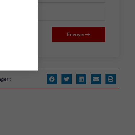
Envoyer
ager :