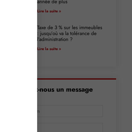
année de plus
Lire la suite »
Taxe de 3 % sur les immeubles
: jusqu’où va la tolérance de
l’administration ?
Lire la suite »
Envoyez-nous un message