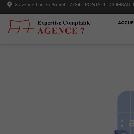
13 avenue Lucien Brunet - 77340 PONTAULT-COMBAUL
ACCUE
Visite de reprise : 