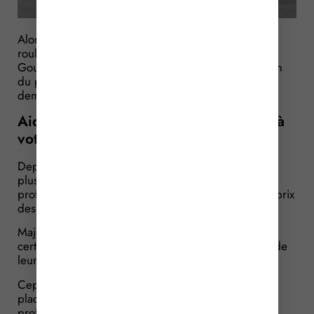
Alors que l’aide pour les professionnels « gros
rouleurs » a été officialisée et détaillée par le
Gouvernement, un simulateur est mis à la disposition
du public pour accompagner les potentiels
demandeurs…
Aide aux gros rouleurs : un simulateur à
votre disposition
Depuis avril 2026, le Gouvernement a annoncé
plusieurs aides sectorielles afin d’aider les
professionnels les plus impactés par la hausse des prix
des carburants.
Majoritairement sectorisées, ces aides s’adressent à
certaines catégories de professionnels en fonction de
leurs activités.
Cependant, une aide plus générale a été mise en
place en se basant plus sur les ressources des
professionnels et les distances parcourues pour