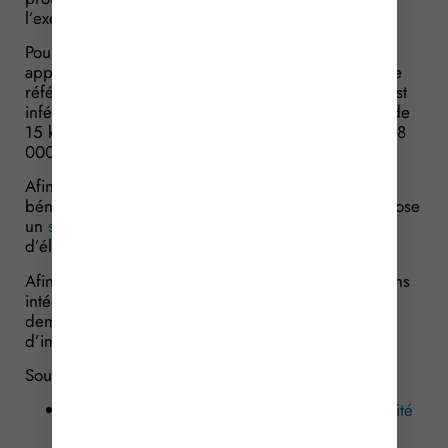
l’exercice de leurs activités.
Pour rappel, cette aide s’adresse aux demandeurs
appartenant à un foyer fiscal dont le revenu fiscal de
référence par part, au titre des revenus de 2024, est
inférieur ou égal à 16 880 € et qui effectuent plus de
15 km de trajets professionnels par jour ou plus de 8
000 km par an.
Afin que chacun puisse vérifier facilement s’il peut
bénéficier de cette aide, le site impots.gouv.fr propose
un
simulateur
reprenant l’ensemble des critères
d’éligibilité.
Afin de pouvoir répondre à l’ensemble des questions
intégrées dans ce simulateur, les potentiels
demandeurs sont invités à se munir de leur avis
d’impôts établi en 2025 sur les revenus de 2024.
Sources :
Article impots.gouv.fr : « Simulateur d’indemnité
carburant 2026 »