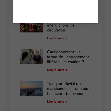
Articles récents
Incendies : levée des
interdictions de
circulation
Lire la suite »
Cautionnement : le
terme de l’engagement
libère-t-il la caution ?
Lire la suite »
Transport fluvial de
marchandises : une aide
financière bienvenue
Lire la suite »