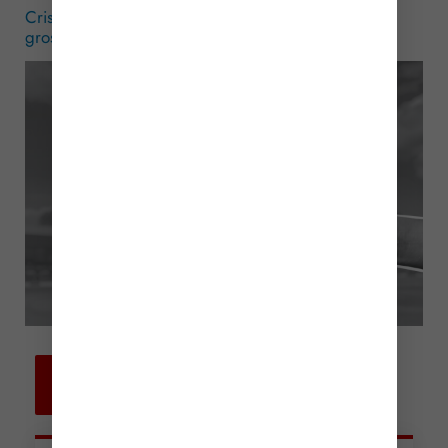
Crise énergétique : un simulateur pour l’aide aux «
gros rouleurs »
– © Copyright WebLex
Retour aux
actualités