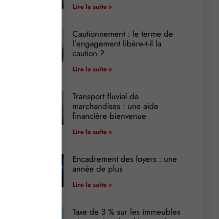
Lire la suite »
Cautionnement : le terme de
l’engagement libère-t-il la
caution ?
Lire la suite »
Transport fluvial de
marchandises : une aide
financière bienvenue
Lire la suite »
Encadrement des loyers : une
année de plus
Lire la suite »
Taxe de 3 % sur les immeubles