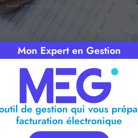
Accueil
»
Vente d’une société : attention à la clause de non-concurrence !
Mon Expert en Gestion
ps de lecture :
< 1
minute
outil de gestion qui vous prépa
facturation électronique