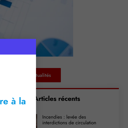
Retour aux actualités
Articles récents
re à la
Incendies : levée des
interdictions de circulation