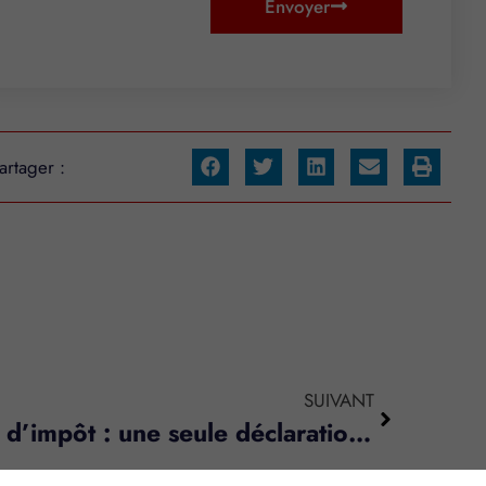
Envoyer
artager :
SUIVANT
Réductions et crédits d’impôt : une seule déclaration ?
s réglementations. Personnalisez vos préférences pour contrôler