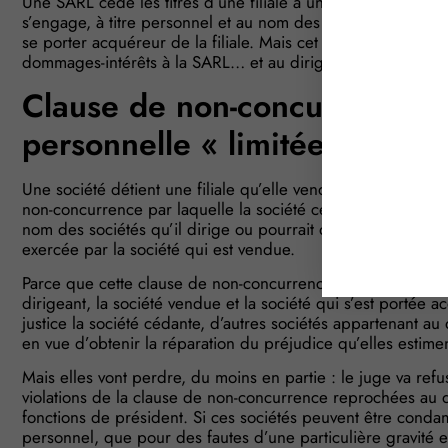
Une SARL cède les titres d’une filiale à une autre société. 
s’engage, à titre personnel et au nom des sociétés qu’il dir
se porter acquéreur de la filiale. Mais cet engagement n’e
dommages-intérêts à la SARL… et au dirigeant…
Clause de non-concurrence : 
personnelle « limitée » ?
Une société détient une filiale qu’elle vend à une troisième
non-concurrence par laquelle la société cédante et son dir
nom des sociétés qu’il dirige ou pourrait diriger, s’interdis
exercée par la société qui est vendue.
Parce que cette clause de non-concurrence n’est pas respe
dirigeant, la société vendue et la société qui s’est portée 
justice la société cédante, d’autres sociétés appartenant au 
en vue d’obtenir la réparation du préjudice qu’elles estimen
Mais elles vont perdre, du moins en partie : le juge va ref
violations de la clause de non-concurrence reprochées au dir
fonctions de président. Si ces sociétés peuvent être condamn
personnel, que pour des fautes d’une particulière gravité 