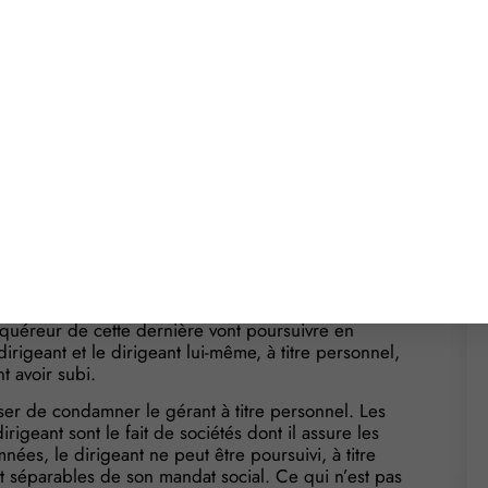
Dans le cadre de la vente, le gérant de la SARL
ige, à ne pas concurrencer la société qui vient de
st pas respecté : l’acheteuse réclame donc des
une responsabilité
 entreprise. L’acte de vente contient une clause de
igeant, agissant tant en son nom personnel qu’au
ent toute activité qui pourrait concurrencer celle
ctée, notamment par des sociétés appartenant au
acquéreur de cette dernière vont poursuivre en
dirigeant et le dirigeant lui-même, à titre personnel,
t avoir subi.
user de condamner le gérant à titre personnel. Les
igeant sont le fait de sociétés dont il assure les
ées, le dirigeant ne peut être poursuivi, à titre
et séparables de son mandat social. Ce qui n’est pas