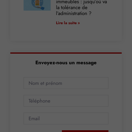
immeubles : jusqu’où va
la tolérance de
l’administration ?
Lire la suite »
Envoyez-nous un message