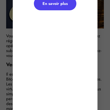
En savoir plus
Vous êtes propriétaire de bitcoins, et vous vous livrez
régulièrement à des opérations d’achat-revente,
opérations qui vous permettent de réaliser un gain
substantiel. Dans quelle catégorie d’imposition devez-
vous déclarer ces gains sur vos bitcoins ?
Vente de Bitcoins : BNC ou pas BNC ?
Il est important de commencer par rappeler que le
Bitcoin n’est que l’une des crypto monnaies existantes.
Les crypto monnaies sont « des unités de compte
virtuelles stockées sur un support électronique ». Plus
simplement, il s’agit de monnaies virtuelles qui
permettent à des personnes d’échanger entre elles
des biens ou des services, sans se servir d’une
monnaie ayant un cours légal.