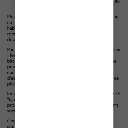
progressif de l’IR et des prélèvements sociaux au
taux global de 17,2 %.
Plusieurs particuliers ont saisi le juge, considérant que
ce traitement fiscal, qu’il soit question d’opérations
habituelles ou d’opérations occasionnelles, venait
rompre le principe d’égalité devant la loi fiscale et
devant les charges publiques.
Pour eux, il existe, juridiquement, 2 catégorie de biens
: les biens meubles et les biens immeubles. Les
bitcoins n’étant visiblement pas des immeubles, ils ne
peuvent être que des biens meubles : en
conséquence, le gain réalisé lors d’une opération
d’achat-revente doit être traité fiscalement, comme une
plus-value sur biens meubles.
En clair, la taxation doit se faire au taux forfaitaire de 19
%, et non pas suivant application du barème
progressif, auquel s’ajoutent toujours les prélèvements
sociaux au taux global de 17,2 %.
Convaincu par l’argumentaire développé, le juge
suprême a indiqué que, par principe, les gains