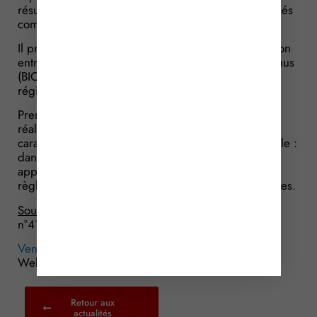
résultant de la vente de Bitcoins devaient être imposés
comme des plus-values sur biens meubles.
Il précise toutefois que lorsque l’opération de cession
entre dans le champ d’une autre catégorie de revenus
(BIC ou BNC), il sera fait application des règles
régissant cette catégorie pour le calcul de l’impôt.
Prenons l’exemple des opérations d’achat-revente
réalisées dans des conditions telles qu’elles
caractérisent l’exercice d’une profession commerciale :
dans cette hypothèse, le juge précise qu’il sera fait
application des règles propres aux BIC et non des
règles qui régissent les plus-values sur biens meubles.
Source :
Arrêts du Conseil d’Etat du 26 avril 2018,
n°417809, 418030, 418031, 418032, 418033
Vente de Bitcoins : quelle imposition ?
© Copyright
WebLex – 2018
Retour aux
actualités