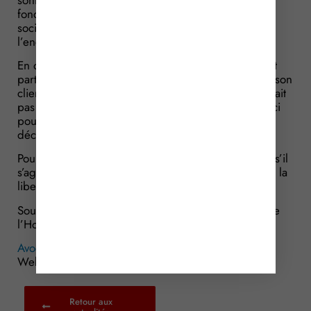
fonctionnement de la justice pénale et des rapports
sociaux en France qu’une attaque injurieuse à
l’encontre du jury qui a acquitté le gendarme.
En outre, la CEDH relève que les propos de l’avocat
participent à sa mission de défense des intérêts de son
client. Ce dernier, en tant que partie civile, ne pouvait
pas faire appel de la décision. Les propos avaient ici
pour but d’amener le Procureur à faire appel de la
décision.
Pour la CEDH, la sanction infligée à l’avocat, même s’il
s’agit de la plus faible des sanctions possibles, viole la
liberté d’expression de l’avocat.
Source : Arrêt de la Cour Européenne des Droits de
l’Homme, du 19 avril 2018, n° 41841/12
Avocats : critiquer la justice, interdit ?
© Copyright
WebLex – 2018
Retour aux