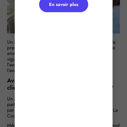
En savoir plus
Un avocat fait des déclarations avec vigueur devant la
presse, suite à une décision défavorable de la justice
envers son client. Peut-être avec un peu trop de
vigueur, selon le Parquet, qui demande à ce que
l’avocat fasse l’objet d’une sanction… A tort, répond
l’avocat qui fait valoir sa liberté d’expression…
Avocats : défendre (avec vigueur) son
client devant les médias, (im)possible ?
Un avocat est chargé de défendre les intérêts d’un
particulier, d’origine étrangère, dont le fils a été tué
par un gendarme à la suite d’une course poursuite. La
Cour d’assises décide d’acquitter le gendarme.
Mécontent, l’avocat quitte la salle d’audience et se rend