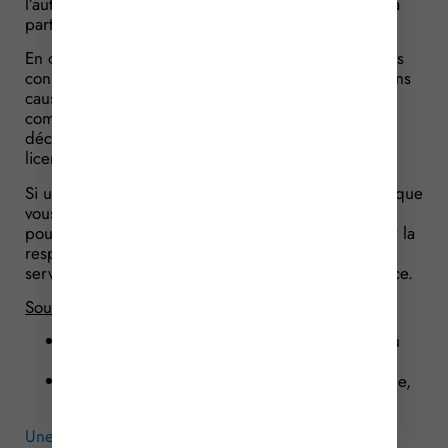
l’autorisation de l’inspecteur du travail. C’est-à-dire à
partir de la 1ère décision de justice.
En outre, la salariée réclamait des dédommagements
consécutifs à son licenciement considéré comme sans
cause réelle et sérieuse. Mais, compte tenu de son
comportement (fautif) dans cette affaire, le juge a
décidé de la priver de toute indemnité au titre du
licenciement sans cause réelle et sérieuse.
Si une telle situation devait vous arriver, on ne peut que
vous conseiller de vous rapprocher d’un avocat qui
pourra apprécier avec vous l’opportunité d’engager la
responsabilité de l’Etat du fait d’une défaillance du
service public qui vous aura occasionné un préjudice.
Source :
Arrêt du Conseil d’Etat, 4ème sous-section, du
22 octobre 2008, n° 294958
Arrêt de la Cour de Cassation, chambre sociale,
du 3 mai 2016, n° 14-23776
Une erreur de l’administration peut coûter cher à