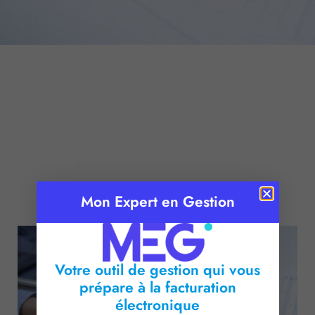
Publié le :
21 septembre 2016
Mon Expert en Gestion
Temps de lecture :
2
minutes
Votre outil de gestion qui vous
prépare à la facturation
électronique