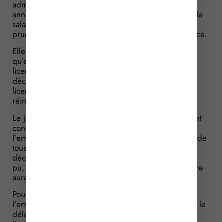
administratif et a obtenu son annulation. Cette
annulation entraînant la nullité de son licenciement, la
salariée a ensuite agi devant le conseil des
prud’hommes pour être indemnisée de son préjudice.
Elle réclame une indemnité égale à la rémunération
qu’elle aurait normalement perçue entre la date du
licenciement et l’expiration d’un délai de 2 mois,
décompté à partir de la décision qui annule son
licenciement, et pendant lequel elle peut obtenir sa
réintégration.
Le juge donne raison à la salariée mais, certainement
conscient des conséquences de sa décision pour
l’employeur, tempère sa position. En tenant compte de
tous les recours exercés contre les différentes
décisions de justice, la facture de l’employeur aurait
pu, effectivement, s’avérer très salée, puisque l’affaire
aura duré 13 ans !
Pour limiter le montant de cette indemnité que
l’employeur aura à lui verser, le juge considère que le
délai de 2 mois court à partir de l’annulation de