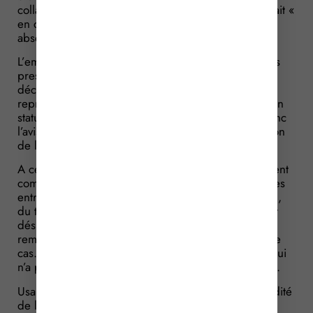
collaborateurs de répondre à la direction qu’elle était «
en clientèle » au cas où elle s’inquièterait de son
absence.
L’employeur, apprenant cette combine mais aussi les
pressions qu’elle exerçait sur ses collaborateurs,
décide de sanctionner la salariée. Celle-ci étant
représentante élue du personnel, elle bénéficie d’un
statut de salariée protégée. L’employeur sollicite donc
l’avis favorable du comité d’entreprise et l’autorisation
de l’inspecteur du travail. Ce qu’il obtient.
A cette période, l’inspecteur du travail territorialement
compétent était en congés. Le Directeur régional des
entreprises, de la concurrence, de la consommation,
du travail et de l’emploi devait donc nominativement
désigner un inspecteur intérimaire (chargé de
remplacer l’inspecteur absent). Ce qui n’a pas été le
cas. Aussi, l’autorisation de l’inspecteur du travail (qui
n’a pas été régulièrement désigné) n’est pas valable.
Usant de cet argument, la salariée a contesté la validité
de l’autorisation administrative devant le juge