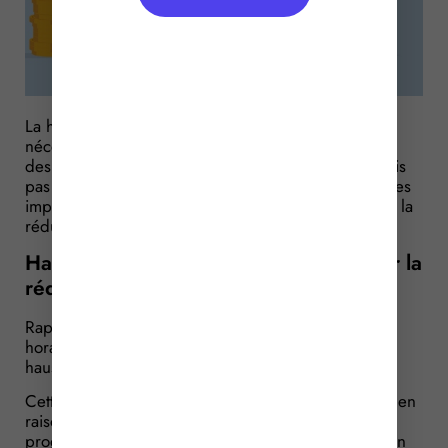
La hausse du SMIC au 1er juin 2026 implique
nécessairement des vérifications pour l’appréciation
des niveaux de rémunérations dans l’entreprise, mais
pas seulement : il faut aussi vérifier d’éventuels autres
impacts, comme par exemple les conséquences sur la
réduction générale de cotisations…
Hausse du SMIC : un gel annoncé pour la
réduction générale des cotisations
Rappelons qu’à compter du 1er juin 2026, le SMIC
horaire brut passera de 12,02 € à 12,31 €, soit une
hausse de 2,41 %.
Cette augmentation est automatique : elle intervient en
raison de l’inflation, lorsque l’indice des prix
progresse d’au moins 2 % depuis la dernière fixation