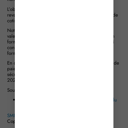
L’objectif est donc de limiter l’impact de la
revalorisation du SMIC sur le coût des allègements de
cotisations.
Notez que ces annonces n’ont pour l’instant aucune
valeur contraignante, et nécessitent une confirmation
formelle via la publication d’un arrêté ministériel qui
confirmera ce gel du paramètre du SMIC dans la
formule de calcul.
En conséquence, employeurs comme gestionnaires de
paie sont invités à la plus grande vigilance pour
sécuriser la paie applicable à compter du 1er juin
2026.
Sources :
Arrêté du 22 mai 2026 relatif au relèvement du
salaire minimum de croissance
SMIC : une hausse et des conséquences ?
– ©
Copyright WebLex