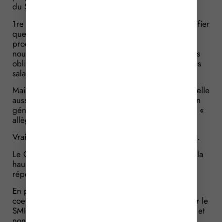
du SMIC.
1re conséquence : les employeurs sont invités à vérifier
que les salariés rémunérés au niveau du SMIC, ou
proches de celui-ci, perçoivent bien au moins le
nouveau minimum légal. En revanche, ils ne sont pas
obligés d’augmenter dans les mêmes proportions les
salaires déjà supérieurs au SMIC.
Mais une autre question se pose : cette hausse doit-elle
aussi être prise en compte pour calculer la réduction
générale de cotisations patronales, souvent appelée «
allègement général » ?
Vraisemblablement, la réponse devrait être négative.
Le Gouvernement a annoncé, le 22 mai 2026, que la
hausse du SMIC du 1er juin 2026 ne sera pas
répercutée sur les allègements généraux.
En pratique, cela signifie que, pour calculer le
coefficient de réduction, il faudra continuer à retenir le
SMIC en vigueur au 1er janvier 2026, soit 12,02 €, et
non le nouveau montant de 12,31 €.