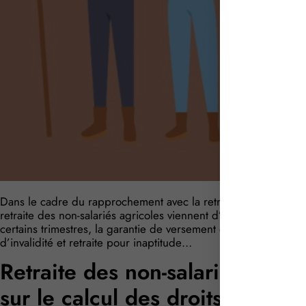
Dans le cadre du rapprochement avec la retraite du régime gé
retraite des non-salariés agricoles viennent d’être clarifiées.
certains trimestres, la garantie de versement des pensions de r
d’invalidité et retraite pour inaptitude…
Retraite des non-salariés agrico
sur le calcul des droits ?