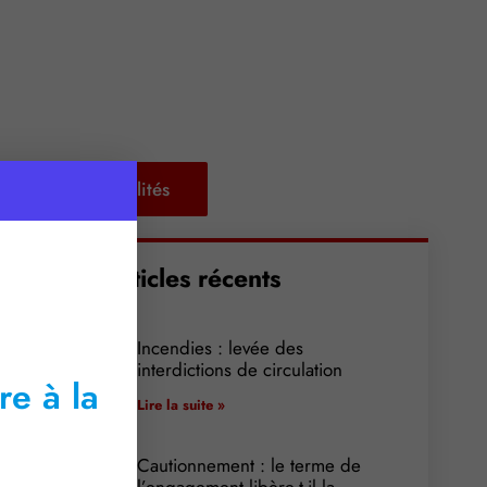
Retour aux actualités
Articles récents
Incendies : levée des
interdictions de circulation
re à la
Lire la suite »
Cautionnement : le terme de
l’engagement libère-t-il la