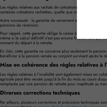
Les règles relatives aux rachats de cotisations sont également 
certaines cotisations rachetées, quelle que soit la date à laquel
Autre nouveauté : la garantie de versement applicable aux pen
pensions de réversion.
Pour rappel, cette garantie oblige la caisse à assurer le paiem
même si le calcul définitif n’est pas encore finalisé. Elle perm
moment du départ à la retraite.
En clair, cette garantie ne concerne plus seulement la pension 
bénéficier à la pension versée au conjoint survivant après le 
Mise en cohérence des règles relatives à l’
Les règles relatives à l’invalidité sont également mises en coh
agricole peut être versée jusqu’à la fin du mois au cours duquel
remplacée par une pension de retraite pour inaptitude au trava
Diverses corrections techniques
Par ailleurs, plusieurs corrections et précisions techniques so