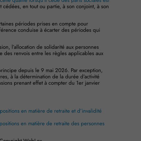
ette qualité lorsqu’il cède des parts sociales est
nt cédées, en tout ou partie, à son conjoint, à son
ertaines périodes prises en compte pour
référence conduise à écarter des périodes qui
on, l’allocation de solidarité aux personnes
 des renvois entre les règles applicables aux
principe depuis le 9 mai 2026. Par exception,
res, à la détermination de la durée d’activité
nsions prenant effet à compter du 1er janvier
itions en matière de retraite et d’invalidité
ositions en matière de retraite des personnes
Copyright WebLex