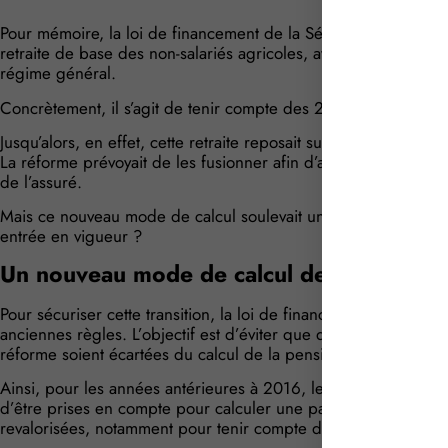
Pour mémoire, la loi de financement de la Sécurité sociale p
retraite de base des non-salariés agricoles, avec un objectif 
régime général.
Concrètement, il s’agit de tenir compte des 25 meilleures ann
Jusqu’alors, en effet, cette retraite reposait sur 2 éléments : un
La réforme prévoyait de les fusionner afin d’aboutir à un calc
de l’assuré.
Mais ce nouveau mode de calcul soulevait une difficulté : com
entrée en vigueur ?
Un nouveau mode de calcul des droits
Pour sécuriser cette transition, la loi de financement de la Séc
anciennes règles. L’objectif est d’éviter que des périodes d’as
réforme soient écartées du calcul de la pension.
Ainsi, pour les années antérieures à 2016, les anciennes cotisa
d’être prises en compte pour calculer une partie de sa pensi
revalorisées, notamment pour tenir compte de droits complém