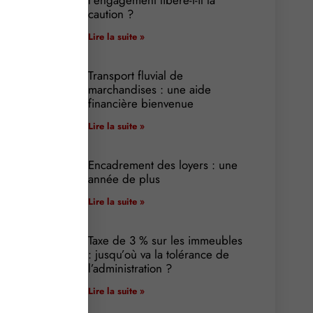
caution ?
Lire la suite »
Transport fluvial de
marchandises : une aide
financière bienvenue
Lire la suite »
Encadrement des loyers : une
année de plus
Lire la suite »
Taxe de 3 % sur les immeubles
: jusqu’où va la tolérance de
l’administration ?
Lire la suite »