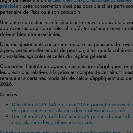
règle permettant à un
ancien chef d’exploitation de conserver c
précisée
: cette conservation n’est pas possible si les parts so
partenaire de Pacs ou à son concubin.
Une autre correction vise à sécuriser le renvoi applicable à c
apprécier les droits à retraite, afin d’éviter qu’une mauvaise 
doivent bien être examinées.
D’autres ajustements concernent encore les pensions de réversi
âgées, certaines demandes de pension, ainsi que la cohérence
non-salariés agricoles et celles du régime général.
Concernant l’entrée en vigueur, ces mesures s’appliquent en 
les précisions relatives à la prise en compte de certains trimest
retenue et à certaines modalités de calcul s’appliquent aux pe
2026.
Sources :
Décret no 2026-346 du 7 mai 2026 portant diverses dispos
des personnes non salariées des professions agricoles
Décret no 2026-347 du 7 mai 2026 portant diverses disp
non salariées des professions agricoles
Retraite des non-salariés agricoles : nouvelles précisions
– © 