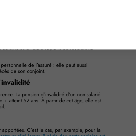
ajustées afin de sécuriser la prise en compte de
le le rachat a été effectué.
sions des non-salariés agricoles est étendue aux
ent de la pension de retraite à la date prévue,
et donc d’éviter toute rupture de revenus au
personnelle de l’assuré : elle peut aussi
décès de son conjoint.
invalidité
érence. La pension d’invalidité d’un non-salarié
 il atteint 62 ans. À partir de cet âge, elle est
il.
nt apportées. C’est le cas, par exemple, pour la