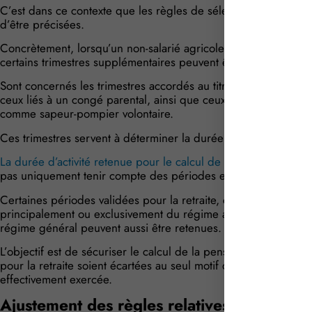
C’est dans ce contexte que les règles de sélection des années 
d’être précisées.
Concrètement, lorsqu’un non-salarié agricole n’a eu aucune pér
certains trimestres supplémentaires peuvent être retenus pour 
Sont concernés les trimestres accordés au titre de la maternité
ceux liés à un congé parental, ainsi que ceux attribués aux a
comme sapeur-pompier volontaire.
Ces trimestres servent à déterminer la durée d’assurance pris
La durée d’activité retenue pour le calcul de la pension est é
pas uniquement tenir compte des périodes effectivement trava
Certaines périodes validées pour la retraite, certaines périodes
principalement ou exclusivement du régime agricole, ainsi qu
régime général peuvent aussi être retenues.
L’objectif est de sécuriser le calcul de la pension en évitant
pour la retraite soient écartées au seul motif qu’elles ne corre
effectivement exercée.
Ajustement des règles relatives aux rachat