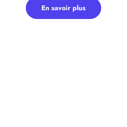
En savoir plus
néral, les règles applicables aux pensions de
 Sont notamment précisées la prise en compte de
éversion et l’articulation entre pension
les : quelles précisions