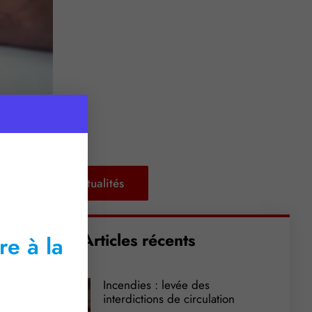
Retour aux actualités
Articles récents
re à la
Incendies : levée des
interdictions de circulation