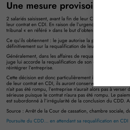
Une mesure provisoire prono
2 salariés saisissent, avant la fin de leur CDD, le Conseil
leur contrat en CDI. En raison de l’urgence que représente la 
tribunal « en référé » dans le but d’obtenir provisoirement
Ce qu’ils obtiennent : le juge autorise la poursuite de leur
définitivement sur la requalification de leur CDD en CDI.
Généralement, dans les affaires de requalification de CDD, 
juge lui accorde la requalification de son contrat. De ce fait,
réintégrer l’entreprise.
Cette décision est donc particulièrement importante car si l
de leur contrat en CDI, ils auront conservé leur emploi au s
n’ait pas été rompu, l’entreprise n’aurait alors pas à verse
sérieuse puisque le contrat n’aura pas été rompu. Le paieme
est subordonné à l’irrégularité de la conclusion du CDD. Aus
Source : Arrêt de la Cour de cassation, chambre sociale, 
Poursuite du CDD… en attendant sa requalification en CDI