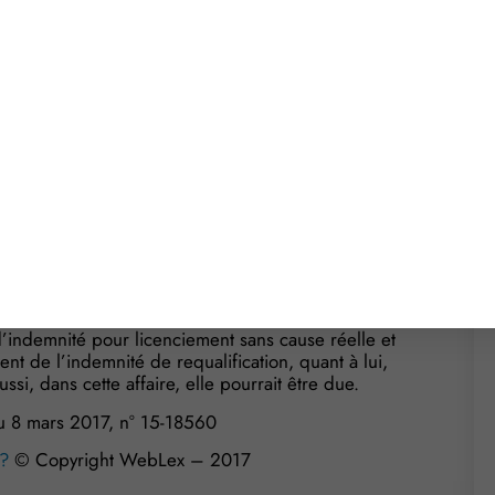
ncée par le juge
 des prud’hommes pour obtenir la requalification de
fin de leur contrat de travail, ils saisissent le
 la poursuite de leur CDD.
 contrat jusqu’à ce que le tribunal se prononce
le salarié a quitté l’entreprise au moment où le
 il ne fait plus partie des effectifs et ne pourra plus
es salariés concernés obtiennent la requalification
ein de l’entreprise. Et, à supposer que le contrat
r d’indemnité pour licenciement sans cause réelle et
nt de l’indemnité de requalification, quant à lui,
si, dans cette affaire, elle pourrait être due.
du 8 mars 2017, n° 15-18560
 ?
© Copyright WebLex – 2017