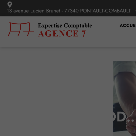
13 avenue Lucien Brunet - 77340 PONTAULT-COMBAULT
ACCUE
Poursuite du CDD… 