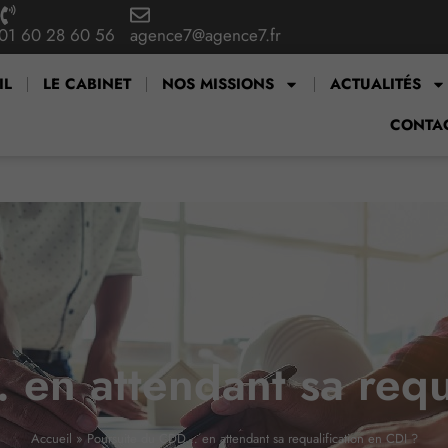
01 60 28 60 56
agence7@agence7.fr
IL
LE CABINET
NOS MISSIONS
ACTUALITÉS
CONTA
en attendant sa requa
Accueil
»
Poursuite du CDD… en attendant sa requalification en CDI ?