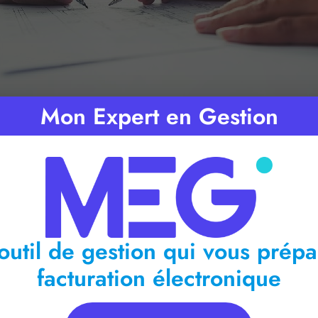
Mon Expert en Gestion
ps de lecture :
< 1
minute
outil de gestion qui vous prépa
facturation électronique