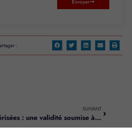
Envoyer
artager :
SUIVANT
Factures papier numérisées : une validité soumise à conditions !
s réglementations. Personnalisez vos préférences pour contrôler