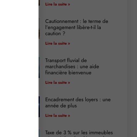
Lire la suite »
Cautionnement : le terme de
l’engagement libère-t-il la
caution ?
Lire la suite »
Transport fluvial de
marchandises : une aide
financière bienvenue
Lire la suite »
Encadrement des loyers : une
année de plus
Lire la suite »
Taxe de 3 % sur les immeubles