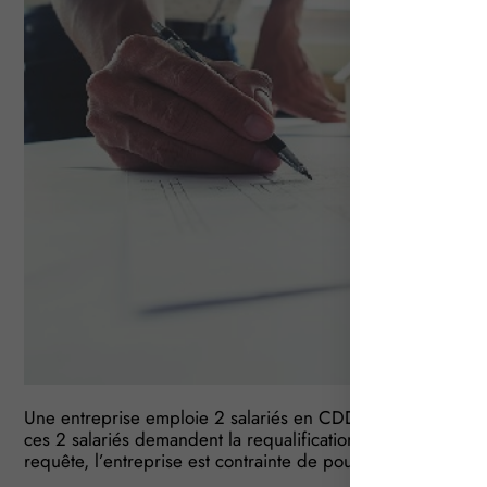
Une entreprise emploie 2 salariés en CDD pour accroissemen
ces 2 salariés demandent la requalification de leur contrat e
requête, l’entreprise est contrainte de poursuivre provisoi