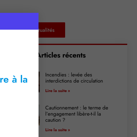
Retour aux actualités
Articles récents
Incendies : levée des
re à la
interdictions de circulation
Lire la suite »
Cautionnement : le terme de
l’engagement libère-t-il la
caution ?
Lire la suite »