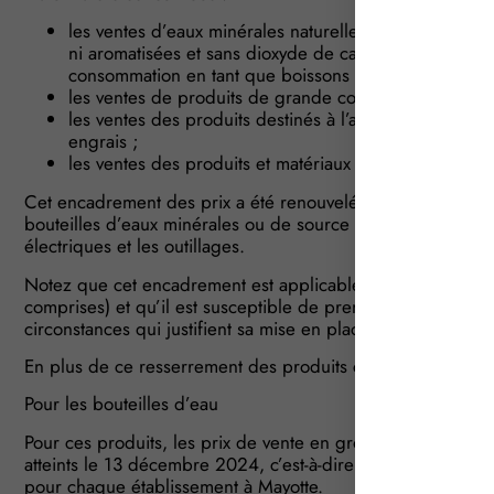
les ventes d’eaux minérales naturelles ou de source 
ni aromatisées et sans dioxyde de carbone, contenues 
consommation en tant que boissons ;
les ventes de produits de grande consommation (nourri
les ventes des produits destinés à l’alimentation anim
engrais ;
les ventes des produits et matériaux de construction, d
Cet encadrement des prix a été renouvelé jusqu’au 31 dé
bouteilles d’eaux minérales ou de source ainsi que les produ
électriques et les outillages.
Notez que cet encadrement est applicable indépendamment
comprises) et qu’il est susceptible de prendre fin en tout 
circonstances qui justifient sa mise en place cessent.
En plus de ce resserrement des produits concernés, plusieu
Pour les bouteilles d’eau
Pour ces produits, les prix de vente en gros, toutes taxes 
atteints le 13 décembre 2024, c’est-à-dire avant le cyclone, 
pour chaque établissement à Mayotte.