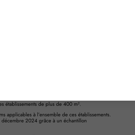
supérieur, toutes taxes comprises, à un prix maximum
 par la bouteille.
ents de commerce de détail d’une surface de vente
u à des prix supérieurs, toutes taxes comprises, à
cembre 2024, ou, à défaut, à la date antérieure la
e détail d’une surface de vente inférieure à 400
rat de franchise, à une entreprise à laquelle sont
issements de commerce de détail à prédominance
s établissements ;
les établissements de plus de 400 m².
ms applicables à l’ensemble de ces établissements.
 13 décembre 2024 grâce à un échantillon