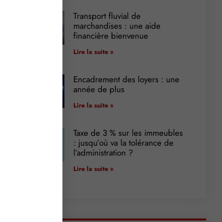
Transport fluvial de
marchandises : une aide
financière bienvenue
Lire la suite »
Encadrement des loyers : une
année de plus
Lire la suite »
Taxe de 3 % sur les immeubles
: jusqu’où va la tolérance de
l’administration ?
Lire la suite »