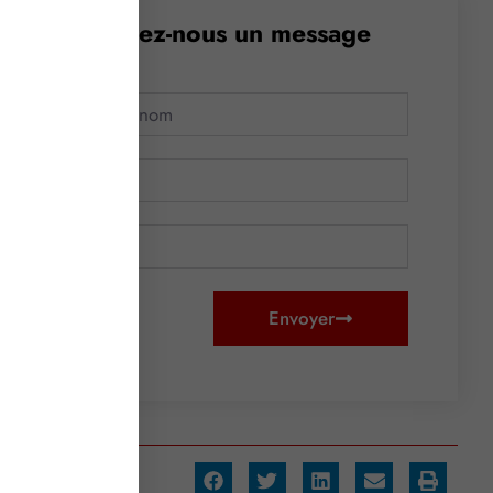
Envoyez-nous un message
Envoyer
artager :