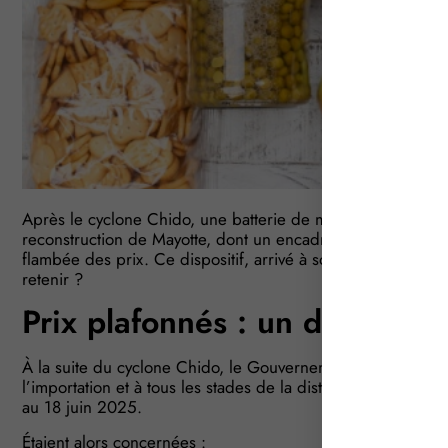
Après le cyclone Chido, une batterie de mesures, temporair
reconstruction de Mayotte, dont un encadrement des prix de
flambée des prix. Ce dispositif, arrivé à son terme initiale
retenir ?
Prix plafonnés : un dispositif
À la suite du cyclone Chido, le Gouvernement avait encadré
l’importation et à tous les stades de la distribution de ce
au 18 juin 2025.
Étaient alors concernées :