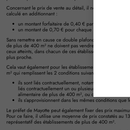
Concernant le prix de vente au détail, il ne peut pas être 
calculé en additionnant :
un montant forfaitaire de 0,40 € par bouteille ;
un montant de 0,70 € pour chaque litre d’eau contenu
Sans remettre en cause ce double plafond, les établissem
de plus de 400 m² ne doivent pas vendre de bouteilles d’ea
ceux atteints, dans chacun de ces établissements, le 13 dé
plus proche.
Cela vaut également pour les établissements de commerce d
m² qui remplissent les 2 conditions suivantes :
ils sont liés contractuellement, notamment par un cont
liés contractuellement un ou plusieurs autres établ
alimentaire de plus de 400 m², ou qui contrôle de tel
ils s’approvisionnent dans les mêmes conditions que 
Le préfet de Mayotte peut également fixer des prix maximu
Pour ce faire, il utilise une moyenne de prix constatés au
représentatif des établissements de plus de 400 m².