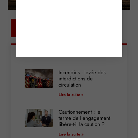
Retour aux
actualités
Articles récents
Incendies : levée des
interdictions de
circulation
Lire la suite »
Cautionnement : le
terme de l’engagement
libère-t-il la caution ?
Lire la suite »