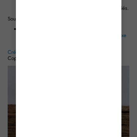
publics ou privés, en contrepartie de l’accueil
des enfants de moins de trois ans de ses salariés.
Sources :
Décret no 2025-819 du 13 août 2025 portant
modification de l’article 49 septies Y de l’annexe
III au code général des impôts
Crédit d’impôt famille : un périmètre étendu !
– ©
Copyright WebLex