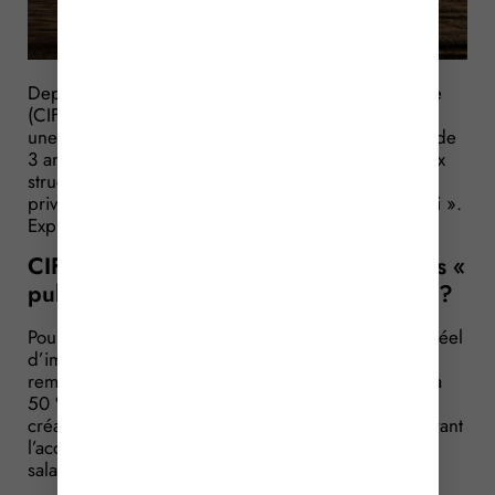
Depuis le 1er janvier 2025, le crédit d’impôt famille
(CIFAM), égal à 50 % des dépenses engagées par
une entreprise pour l’accueil des enfants de moins de
3 ans de ses salariés, s’applique désormais aussi aux
structures publiques, en plus des établissements
privés, conformément à la loi « pour le plein emploi ».
Explications…
CIFAM : valable pour les établissements «
publics » assurant l’accueil des enfants ?
Pour rappel, les entreprises soumises à un régime réel
d’imposition peuvent bénéficier, toutes conditions
remplies, d’un crédit d’impôt famille (CIFAM) égal à
50 % des dépenses ayant pour objet de financer la
création et le fonctionnement d’établissements assurant
l’accueil des enfants de moins de 3 ans de leurs
salariés.