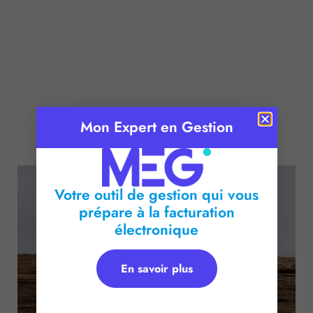
Mon Expert en Gestion
Publié le :
28 août 2025
Temps de lecture :
2
minutes
Votre outil de gestion qui vous
prépare à la facturation
électronique
En savoir plus