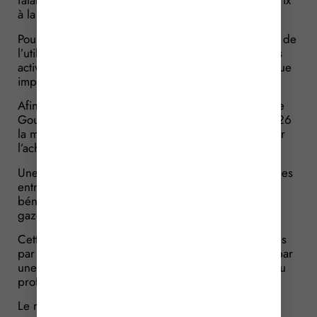
fatalement une augmentation forte et durable des prix
à la pompe.
Pour certains professionnels hautement dépendants de
l’utilisation d’hydrocarbures pour l’exercice de leurs
activités, cette crise énergétique représente un risque
important pour la stabilité de leur trésorerie.
Afin d’accompagner les secteurs les plus touchés, le
Gouvernement a annoncé depuis le mois d’avril 2026
la mise en place de plusieurs aides sectorielles pour
l’achat de carburant.
Une aide est justement mise en place au bénéfice des
entreprises des secteurs agricole et forestier
bénéficiant déjà des tarifs réduits d’accises sur le
gazole non routier (GNR).
Cette nouvelle aide vise les achats de GNR effectués
par ces entreprises en avril 2026 et se matérialise par
une subvention de 0,386 € par litre de GNR livré au
professionnel sur cette période.
Le montant de l’aide pourra être minoré afin de