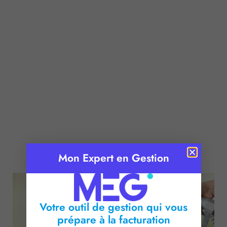
Publié le :
11 mai 2026
Mon Expert en Gestion
Temps de lecture :
2
minutes
Votre outil de gestion qui vous
prépare à la facturation