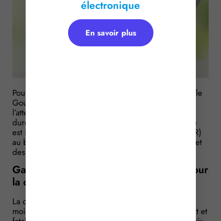
électronique
En savoir plus
Pour faire face à la hausse des prix des carburants, le
Gouvernement a mis en place plusieurs aides à
l’attention des secteurs professionnels les plus
durement touchés. Dans cette perspective, une aide
est instituée pour l’achat de gazole non-routier (GNR)
au bénéfice des entreprises des secteurs agricoles et
des travaux forestiers.
Gazole non routier : une subvention pour
la consommation d’avril 2026
La crise au Moyen-Orient entraine depuis plusieurs
mois des tensions d’approvisionnement en carburant et