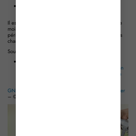
visés par une injonction de récupération de la
Commission européenne.
Il est précisé que cette aide, qui ne concerne que le
mois d’avril 2026, pourra être renouvelée par
périodes d’1 mois selon une décision des ministères
chargés de l’agriculture et du budget.
Sources :
Décret no 2026-334 du 30 avril 2026 portant
création d’une aide financière pour l’acquisition
de gazole non routier utilisé pour la réalisation
de travaux agricoles et forestiers
GNR : une aide pour les secteurs agricole et forestier
– © Copyright WebLex