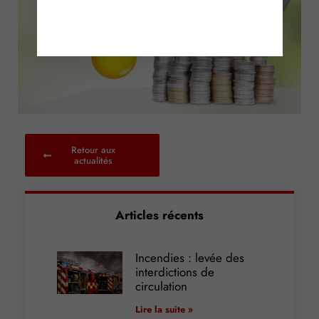
Retour aux
actualités
Articles récents
Incendies : levée des
interdictions de
circulation
Lire la suite »