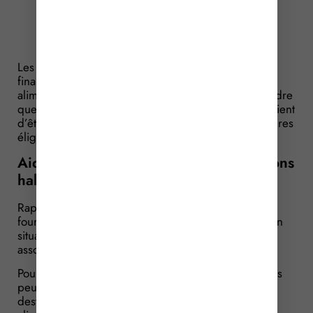
Les associations qui souhaitent recevoir des
financements publics pour mettre en œuvre l’aide
alimentaire doivent être habilitées. C’est dans ce cadre
que la liste des structures habilitées à la percevoir vient
d’être mise à jour. Quelles sont les nouvelles structures
éligibles ?
Aide alimentaire : la liste des associations
habilitées vient d’être mise à jour
Rappelons que l’aide alimentaire a pour objet la
fourniture de denrées alimentaires aux personnes en
situation de vulnérabilité économique ou sociale,
assortie de la proposition d’un accompagnement.
Pour la mettre en œuvre, les associations concernées
peuvent recevoir des contributions publiques
destinées, notamment, à l’achat de denrées