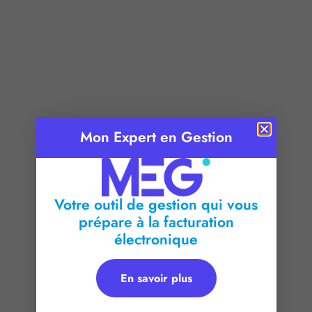
Mon Expert en Gestion
Publié le :
11 mai 2026
Temps de lecture :
2
minutes
Votre outil de gestion qui vous
prépare à la facturation
électronique
En savoir plus