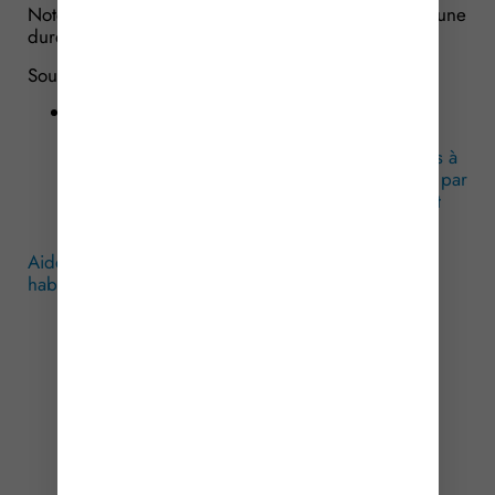
Notez enfin que cette habilitation est délivrée pour une
durée de 5 ans.
Sources :
Arrêté du 22 avril 2026 fixant la liste des
personnes morales de droit privé habilitées à
recevoir des contributions publiques destinées à
la mise en œuvre de l’aide alimentaire prévue par
l’article R. 266-4 du code de l’action sociale et
des familles
Aide alimentaire : quelles sont les associations
habilitées ?
– © Copyright WebLex