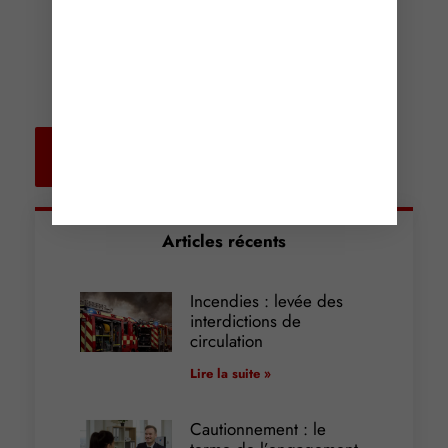
Retour aux
actualités
Articles récents
Incendies : levée des
interdictions de
circulation
Lire la suite »
Cautionnement : le