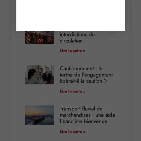
Articles récents
Incendies : levée des
interdictions de
circulation
Lire la suite »
Cautionnement : le
terme de l’engagement
libère-t-il la caution ?
Lire la suite »
Transport fluvial de
marchandises : une aide
financière bienvenue
Lire la suite »