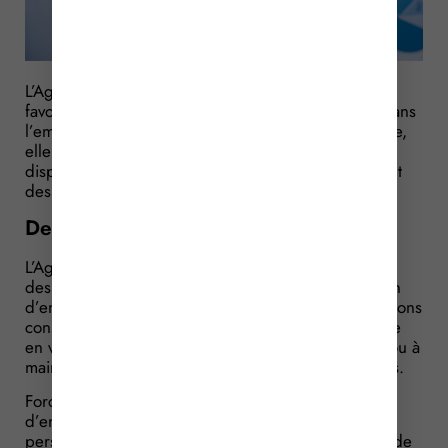
L’Agefiph est une association qui a pour mission de
favoriser l’insertion professionnelle et le maintien dans
l’emploi des personnes handicapées. Dans ce cadre,
elle attribue aux entreprises impliquées dans ce
dispositif des aides pour les encourager. Le montant
des aides a ainsi été réévalué…
Des entreprises moins pénalisées ?
L’Agefiph est habilitée à percevoir des contributions
des entreprises qui ne satisfont pas à leur obligation
d’emploi des travailleurs handicapés. Ces contributions
constituent des ressources que l’association mobilise
en vue d’encourager les entreprises à embaucher ou à
maintenir dans l’emploi des personnes handicapées.
Force est de constater que de plus en plus
d’entreprises s’engagent en faveur de l’emploi des
personnes handicapées, réduisant ainsi le nombre de