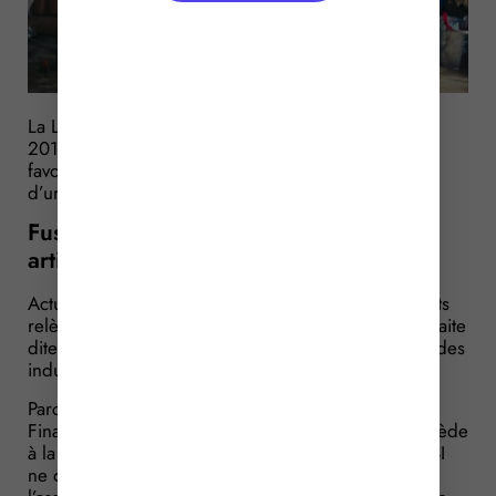
La Loi de Financement de la sécurité Sociale pour
2017 prévoit des dispositions qui s’avèrent plutôt
favorables aux artisans et commerçants bénéficiant
d’une pension d’invalidité : lesquelles ?
Fusion des régimes de retraite des
artisans et des commerçants
Actuellement, les artisans, industriels et commerçants
relèvent de deux régimes distincts au titre de la retraite
dite de base : celui des artisans d’une part et celui des
industriels et commerçants d’autre part.
Parce que ces régimes sont très similaires, la Loi de
Financement de la Sécurité Sociale pour 2017 procède
à la fusion de ces deux régimes, de sorte que le RSI
ne disposera désormais que de deux branches :