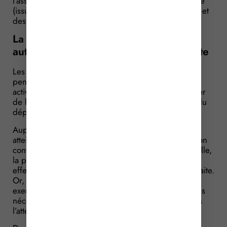
l’assurance maladie-maternité et l’assurance vieillesse
(issue de le fusion des régimes retraite des artisans et
des industriels et commerçants).
La pension d’invalidité ne cesse plus
automatiquement dès l’âge de la retraite
Les artisans et les commerçants bénéficiaires d’une
pension d’invalidité qui continuent d’exercer une
activité professionnelle peuvent désormais bénéficier
de leur pension d’invalidité au-delà de l’âge légal du
départ à la retraite.
Auparavant, dès l’âge légal de départ à la retraite
atteint, peu importe que le bénéficiaire de la pension
continue ou non d’exercer une activité professionnelle,
la pension d’invalidité n’était plus versée. Elle est en
effet, censée être remplacée par la pension de retraite.
Or, le bénéficiaire de la pension qui continue à
exercer une activité professionnelle ne demande pas
nécessairement à liquider ses droits à la retraite dès
l’atteinte de l’âge légal du départ à la retraite.