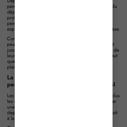
Depuis le 1er janvier 2017, le bénéficiaire d’une
pension d’invalidité qui continue, après l’âge légal du
départ à la retraite, à exercer une activité
professionnelle pourra continuer à percevoir sa
pension d’invalidité tant qu’il ne demande pas
expressément le versement de sa pension de vieillesse.
Concrètement, les artisans et commerçants invalides
peuvent donc bénéficier de leur pension d’invalidité
jusqu’à la date à laquelle ils demandent le bénéfice de
leur pension de retraite. Mais cette dérogation ne vaut
que jusqu’à l’âge d’obtention d’une retraite à taux
plein, c’est-à-dire 67 ans.
La pension d’invalidité est maintenue
pendant 1 an en cas de radiation du RSI
Les commerçants et les artisans qui ne remplissent plus
les conditions nécessaires à leur affiliation au RSI (par
une cessation d’activité par exemple), bénéficient,
depuis le 1er janvier 2017, d’un maintien de leur droit
à la pension d’invalidité et décès.