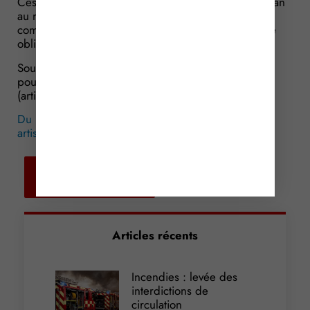
Ces droits sont maintenus pendant une durée d’un an
au maximum, et jusqu’à ce que l’ancien artisan ou
commerçant puisse bénéficier d’un nouveau régime
obligatoire d’assurance maladie.
Source : Loi de Financement de la Sécurité sociale
pour 2017 n° 2016-1827 du 23 décembre 2016
(articles 50, 51 et 65)
Du nouveau pour les retraites des commerçants et
artisans
© Copyright WebLex – 2017
Retour aux
actualités
Articles récents
Incendies : levée des
interdictions de
circulation