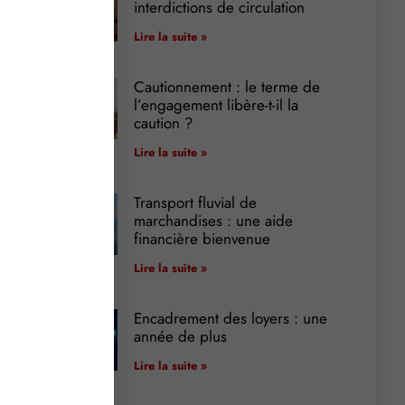
interdictions de circulation
Lire la suite »
Cautionnement : le terme de
l’engagement libère-t-il la
caution ?
Lire la suite »
Transport fluvial de
marchandises : une aide
financière bienvenue
Lire la suite »
Encadrement des loyers : une
année de plus
Lire la suite »