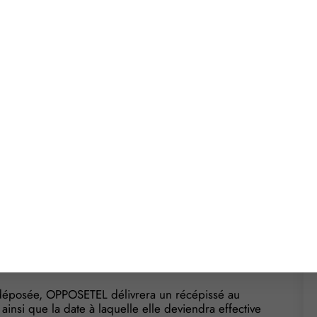
hargée de gérer la liste d’opposition au
nt les consommateurs peuvent-ils s’inscrire sur
eprises de démarchage ?
on pour le 1er juin 2016 !
pas dans le cadre d’une activité professionnelle)
éphonique lorsqu’il ne souhaite pas faire l’objet
 désignée par le Gouvernement qui vient justement
e l’entreprise OPPOSETEL.
u 1er juin 2016. Concrètement, un consommateur
 communiquant son numéro de téléphone à OPPOSETEL
on déposée, OPPOSETEL délivrera un récépissé au
insi que la date à laquelle elle deviendra effective