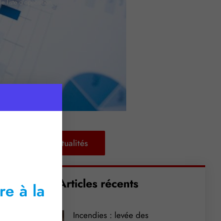
 liste d’opposition
Retour aux actualités
Articles récents
re à la
Incendies : levée des