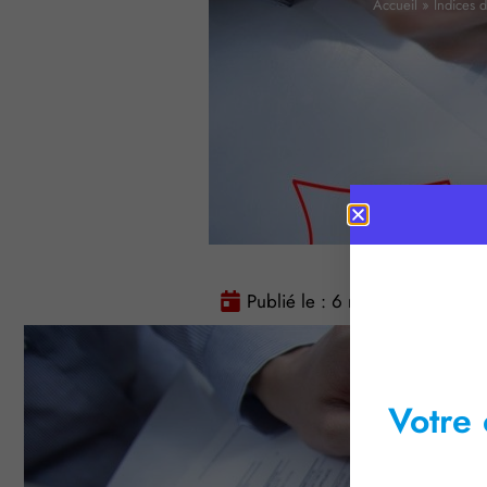
Accueil
»
Indices 
Publié le :
6 mai 2016
Tem
Votre 