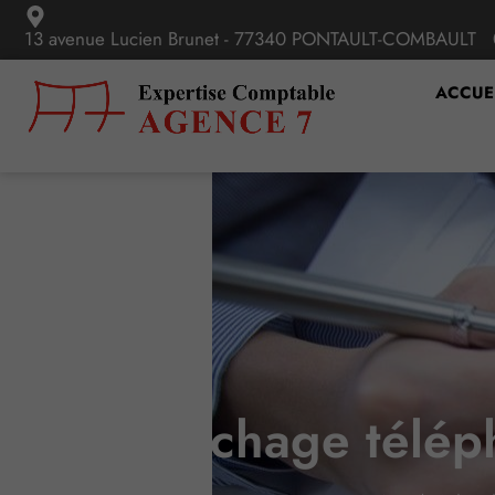
13 avenue Lucien Brunet - 77340 PONTAULT-COMBAULT
ACCUE
Démarchage télépho