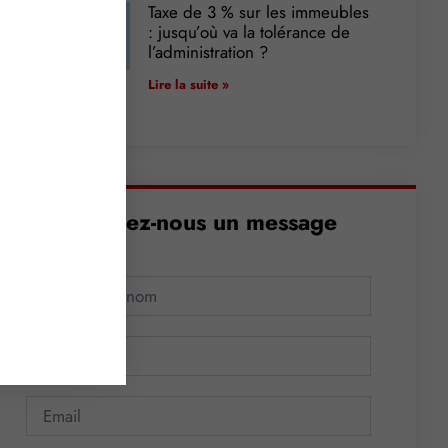
Taxe de 3 % sur les immeubles
: jusqu’où va la tolérance de
l’administration ?
Lire la suite »
Envoyez-nous un message