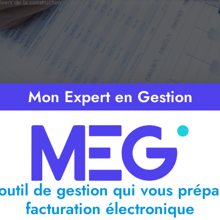
divers de la construction – Année 2020
»
Démarchage téléphonique : une nouvelle
Mon Expert en Gestion
ps de lecture :
2
minutes
outil de gestion qui vous prépa
facturation électronique