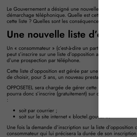
Le Gouvernement a désigné une nouvelle société qui sera c
démarchage téléphonique. Quelle est cette société ? Comme
cette liste ? Quelles sont les conséquences pour les entr
Une nouvelle liste d’oppositi
Un « consommateur » (c’est-à-dire un particulier n’agissant 
peut s’inscrire sur une liste d’opposition au démarchage tél
d’une prospection par téléphone.
Cette liste d’opposition est gérée par une société qui est
de choisir, pour 5 ans, un nouveau prestataire : il s’agit d
OPPOSETEL sera chargée de gérer cette liste à compter d
pourra donc s’inscrire (gratuitement) sur cette liste en
:
soit par courrier ;
soit sur le site internet « bloctel.gouv.fr ».
Une fois la demande d’inscription sur la liste d’oppositi
consommateur qui lui précisera la durée de son inscription a