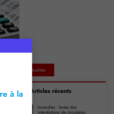
Retour aux actualités
Articles récents
re à la
Incendies : levée des
interdictions de circulation