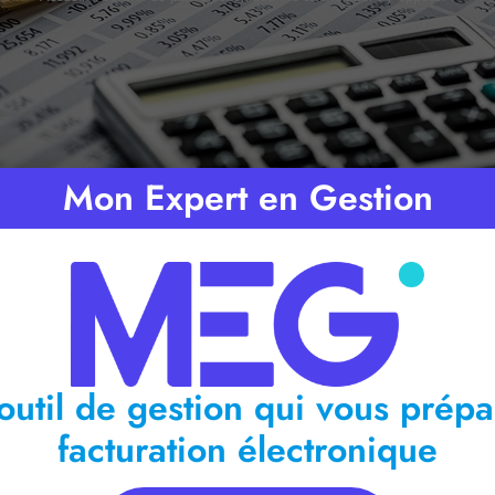
Mon Expert en Gestion
Temps de lecture :
2
minutes
outil de gestion qui vous prépa
facturation électronique