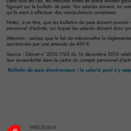
Dans tous les cas, les mesures mises en place doivent garant
figurant sur le bulletin de paie. Vos salariés doivent, en ou
qu’ils aient à effectuer des manipulations complexes.
Notez, à ce titre, que les bulletins de paie doivent pouvoir
personnel d’activité, sur lequel les salariés doivent donc po
Attention : sachez que le fait de méconnaître la réglementat
sanctionnée par une amende de 450 €.
Source : Décret n° 2016-1762 du 16 décembre 2016 relatif à
leur accessibilité dans le cadre du compte personnel d’activ
Bulletin de paie électronique : le salarié peut s’y opp
Plateforme de Gestion du Consentement : Personnalisez vo
Axeptio consent
PRÉCÉDENT