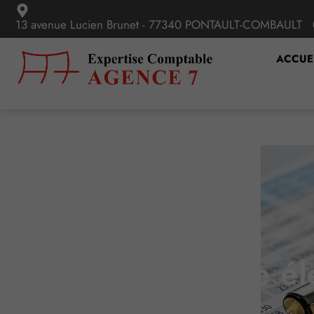
13 avenue Lucien Brunet - 77340 PONTAULT-COMBAULT
ACCUE
Bulletin de paie él