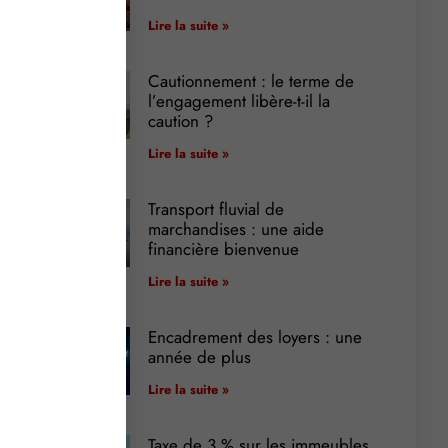
Lire la suite »
Cautionnement : le terme de
l’engagement libère-t-il la
caution ?
Lire la suite »
Transport fluvial de
marchandises : une aide
financière bienvenue
Lire la suite »
Encadrement des loyers : une
année de plus
Lire la suite »
Taxe de 3 % sur les immeubles