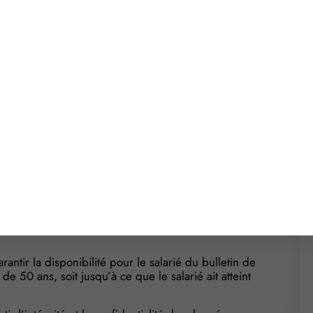
: possible, sauf
e sous forme électronique, vous devez informer les
oit de s’opposer à l’émission du bulletin de paie
u bulletin de paie électronique ou au moment de
tion à tout moment, préalablement ou
e sous forme électronique. Il doit vous notifier son
ande doit être suivie d’effet au plus tard dans les
: précision sur sa
ntir la disponibilité pour le salarié du bulletin de
 50 ans, soit jusqu’à ce que le salarié ait atteint