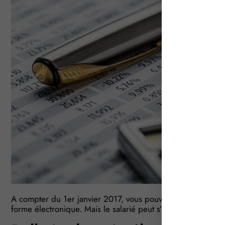
A compter du 1er janvier 2017, vous pouvez remettre aux sal
forme électronique. Mais le salarié peut s’y opposer, à co