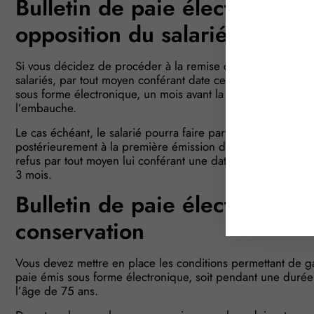
Bulletin de paie électronique 
opposition du salarié !
Si vous décidez de procéder à la remise du bulletin de pai
salariés, par tout moyen conférant date certaine, de leur dr
sous forme électronique, un mois avant la 1ère émission d
l’embauche.
Le cas échéant, le salarié pourra faire part de son opposi
postérieurement à la première émission d’un bulletin de pai
refus par tout moyen lui conférant une date certaine. Sa dem
3 mois.
Bulletin de paie électronique 
conservation
Vous devez mettre en place les conditions permettant de gara
paie émis sous forme électronique, soit pendant une durée de
l’âge de 75 ans.