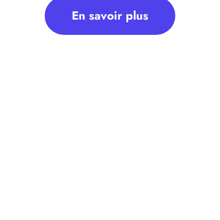
En savoir plus
ariés de l’entreprise leurs bulletins de paie sous
ndition d’en faire la demande…