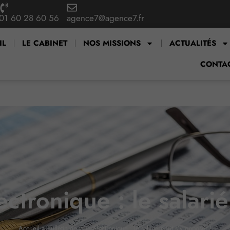
01 60 28 60 56
agence7@agence7.fr
IL
LE CABINET
NOS MISSIONS
ACTUALITÉS
CONTA
ectronique : le salari
Accueil
»
Bulletin de paie électronique : le salarié peut s’y opposer !