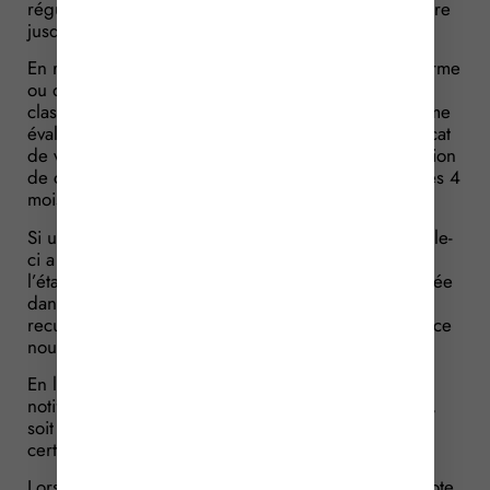
régulariser son certificat. La suspension du délai dure
jusqu’à réception des pièces rectifiées.
En revanche, si une erreur matérielle, un vice de forme
ou de procédure est détecté après la décision de
classement, soit par Atout France, soit par l’organisme
évaluateur lui-même, une version rectifiée du certificat
de visite doit être établie afin qu’une nouvelle décision
de classement puisse être prise au plus tard dans les 4
mois suivant la décision initiale.
Si une rectification est rendue nécessaire et que celle-
ci a pour effet de faire baisser la note de
l’établissement en comparaison avec celle mentionnée
dans le certificat de visite initiale, Atout France doit
recueillir l’accord exprès de l’exploitant concernant ce
nouveau classement.
En l’absence d’accord de l’exploitant, Atout France
notifie soit l’abandon de la demande de classement,
soit le retrait de la décision prise sur la base d’un
certificat erroné.
Lorsqu’une décision de classement est rendue, la note