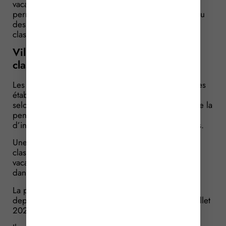
vacances peuvent faire l’objet d’un classement
permettant d’informer les potentiels clients du niveau
des prestations proposées. Les modalités de ce
classement sont revues…
Villages de vacances : démarches de
classement
Les villages de vacances sont définis comme étant les
établissements d’hébergement touristique offrant,
selon un prix forfaitaire, plusieurs prestations comme la
pension, l’usage d’équipements communs,
d’installations sportives ou de distractions collectives.
Une procédure permet à ces villages d’obtenir un
classement informant rapidement les potentiels
vacanciers sur le niveau des prestations proposées
dans l’établissement.
La procédure de classement actuelle en vigueur
depuis 2020 se voit remplacée à compter du 1ᵉʳ juillet
2026.