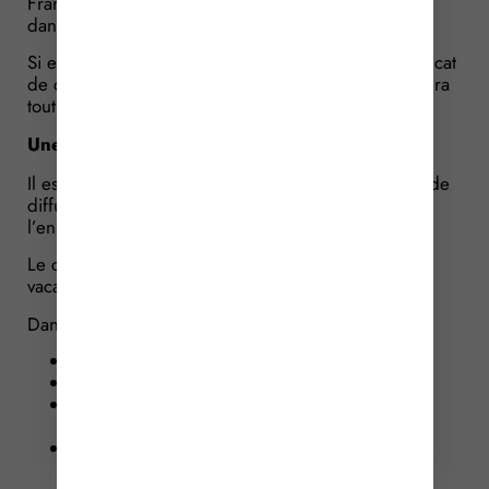
France peut décider de maintenir le classement ou,
dans les 15 jours, de l’abaisser.
Si en revanche l’exploitant ne justifie pas d’un certificat
de contre-visite, la décision de classement initiale sera
tout simplement abrogée.
Une liste des villages vacances
Il est mis à la charge d’Atout France une obligation de
diffuser gratuitement sur son site une liste de
l’ensemble des établissements de tourisme classés.
Le contenu des informations relatives aux villages
vacances est précisé.
Dans la liste, doivent être mentionnés :
le nom de l’établissement ;
les coordonnées postales ;
le cas échéant, le courriel de réservation et
l’adresse du site internet ;
les coordonnées téléphoniques de
l’établissement ; – le nombre d’étoiles ; – la