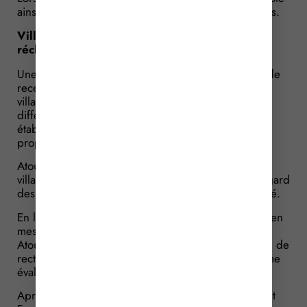
ainsi obtenue reste valable pour une durée de 5 ans.
Villages de vacances : prise en compte des
réclamations clients
Une nouveauté significative permet à Atout France de
recevoir des réclamations émanant des clients de
villages vacances lorsque ceux-ci estiment qu’une
différence existe entre le classement d’un
établissement et le niveau réel des prestations
proposées.
Atout France pourra alors adresser à l’exploitant du
village une demande d’évaluer ses pratiques au regard
des réclamations exprimées dans un délai déterminé.
En l’absence de réponse ou si l’exploitant n’est pas en
mesure de justifier sa conformité à son classement,
Atout France peut exiger la mise en place d’un plan de
rectification, ainsi qu’une contre-visite d’un organisme
évaluateur.
Après réception d’un certificat de contre-visite, Atout