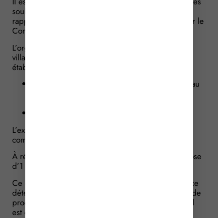
Il est indiqué que l’exploitant d’un village de vacances
souhaitant faire classer son établissement doit se
rapprocher d’un
organisme évaluateur accrédité
par le
Comité français d’accréditation (COFRAC).
L’organisme évaluateur va effectuer une visite du
village de vacances pour évaluer l’établissement et
établir un certificat de visite comprenant :
un rapport de contrôle attestant la conformité au
tableau de classement
(
disponible ici, dans la
rubrique « annexe »)
;
une grille de contrôle.
L’exploitant transmet sa demande de classement
comprenant le certificat de visite à Atout France.
À réception du dossier complet, Atout France dispose
d’1 mois pour rendre sa décision de classement.
Ce délai peut toutefois être suspendu si Atout France
détecte une erreur matérielle, un vice de forme ou de
procédure dans le certificat de visite. Dans ce cas, il
est demandé par écrit à l’organisme évaluateur de