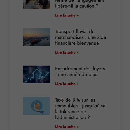
terme de l’engagement
libère-t-il la caution ?
Lire la suite »
Transport fluvial de
marchandises : une aide
financière bienvenue
Lire la suite »
Encadrement des loyers
: une année de plus
Lire la suite »
Taxe de 3 % sur les
immeubles : jusqu’où va
la tolérance de
l’administration ?
Lire la suite »