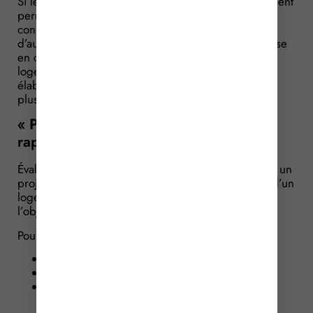
Si les travaux énergétiques entrepris dans un logement
permettent de réduire les factures et d’améliorer le
confort thermique, ils permettent également
d’augmenter la valeur d’un bien. Pour faciliter la prise
en compte de ces travaux et estimer la valeur du
logement après rénovation, les pouvoirs publics ont
élaboré une « calculette » permettant de chiffrer la
plus-value…
« Plus-value Réno » : une estimation
rapide et gratuite
Évaluer l’éventuelle plus-value avant d’entreprendre un
projet de rénovation ou calculer la nouvelle valeur d’un
logement après l’achèvement des travaux, c’est tout
l’objet de la «
calculette Ma plus-value Réno
».
Pour cela, il suffit de rentrer :
la localisation du logement ;
son estimation actuelle ;
l’étiquette du diagnostic de performance
énergétique (DPE) avant et après travaux.