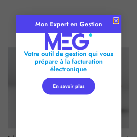
Mon Expert en Gestion
Publié le :
22 mai 2026
Temps de lecture :
< 1
minute
Votre outil de gestion qui vous
prépare à la facturation
électronique
En savoir plus