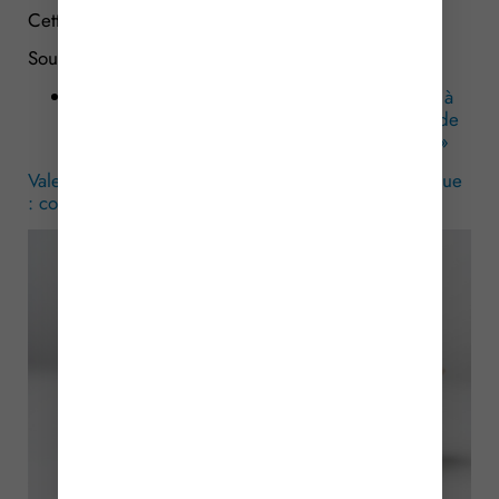
Cette estimation est gratuite.
Sources :
Article du Service Public du 6 mai 2025 mise à
jour au 18 mai 2026 : « Estimez la plus-value de
votre logement après rénovation énergétique »
Valeur du logement après une rénovation énergétique
: combien ?
– © Copyright WebLex