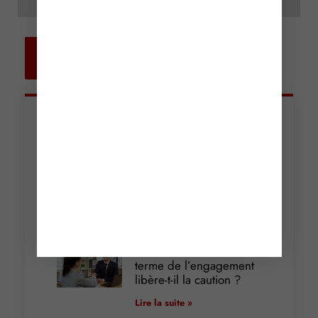
Retour aux
actualités
Articles récents
Incendies : levée des
interdictions de
circulation
Lire la suite »
Cautionnement : le
terme de l’engagement
libère-t-il la caution ?
Lire la suite »