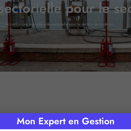
sectorielle pour le se
Accueil
»
Une nouvelle aide sectorielle pour le secteur de la pêche
Mon Expert en Gestion
de lecture :
2
minutes