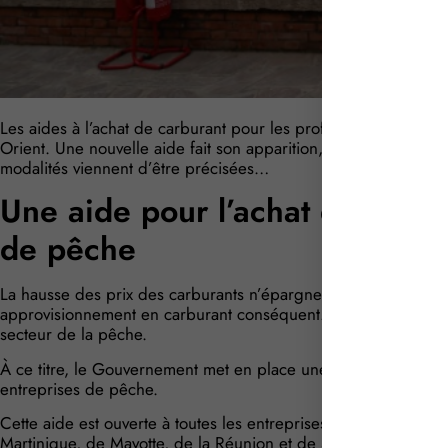
Les aides à l’achat de carburant pour les professionnels se mu
Orient. Une nouvelle aide fait son apparition, au bénéfice des
modalités viennent d’être précisées…
Une aide pour l’achat du carbu
de pêche
La hausse des prix des carburants n’épargne aucun professionne
approvisionnement en carburant conséquent. C’est notamment
secteur de la pêche.
À ce titre, le Gouvernement met en place une aide financière l
entreprises de pêche.
Cette aide est ouverte à toutes les entreprises françaises de
Martinique, de Mayotte, de la Réunion et de Saint-Martin dont