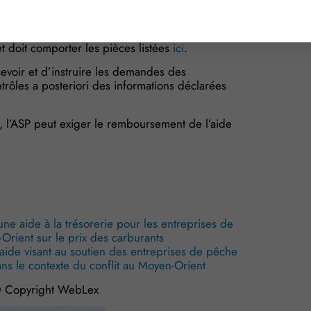
26 et 0,35 € par litre acheté et acquitté en mai
 doit comporter les pièces listées
ici
.
evoir et d’instruire les demandes des
trôles a posteriori des informations déclarées
s, l’ASP peut exiger le remboursement de l’aide
e aide à la trésorerie pour les entreprises de
rient sur le prix des carburants
aide visant au soutien des entreprises de pêche
ans le contexte du conflit au Moyen-Orient
 Copyright WebLex