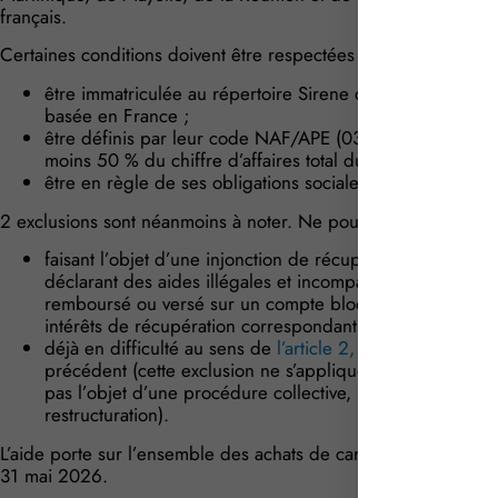
français.
Certaines conditions doivent être respectées par ces entreprise
être immatriculée au répertoire Sirene de l’INSEE par un
basée en France ;
être définis par leur code NAF/APE (0311Z) ou avoir un c
moins 50 % du chiffre d’affaires total du dernier exercice
être en règle de ses obligations sociales et fiscales à l
2 exclusions sont néanmoins à noter. Ne pourront bénéficier de
faisant l’objet d’une injonction de récupération non exé
déclarant des aides illégales et incompatibles avec le mar
remboursé ou versé sur un compte bloqué le montant total
intérêts de récupération correspondants ;
déjà en difficulté au sens de
l’article 2, point 18 du r
précédent (cette exclusion ne s’applique pas aux micro et 
pas l’objet d’une procédure collective, n’ont pas bénéfi
restructuration).
L’aide porte sur l’ensemble des achats de carburants réalisés pa
31 mai 2026.