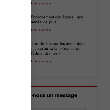
Lire la suite »
Encadrement des loyers : une
année de plus
Lire la suite »
Taxe de 3 % sur les immeubles
: jusqu’où va la tolérance de
l’administration ?
Lire la suite »
Envoyez-nous un message