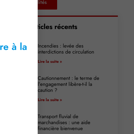
Retour aux actualités
Articles récents
re à la
Incendies : levée des
interdictions de circulation
Lire la suite »
Cautionnement : le terme de
l’engagement libère-t-il la
caution ?
Lire la suite »
Transport fluvial de
marchandises : une aide
financière bienvenue