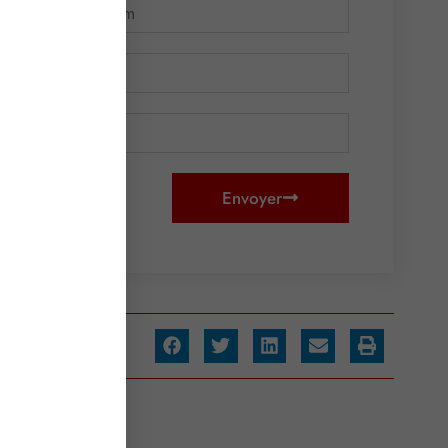
Envoyer
ager :