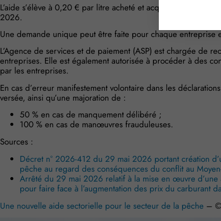
L’aide s’élève à 0,20 € par litre acheté et acquitté en avril 20
2026.
Une demande unique peut être faite pour chaque entreprise et
L’Agence de services et de paiement (ASP) est chargée de rec
entreprises. Elle est également autorisée à procéder à des con
par les entreprises.
En cas d’erreur manifestement volontaire dans les déclaration
versée, ainsi qu’une majoration de :
50 % en cas de manquement délibéré ;
100 % en cas de manœuvres frauduleuses.
Sources :
Décret n° 2026-412 du 29 mai 2026 portant création d’un
pêche au regard des conséquences du conflit au Moyen-O
Arrêté du 29 mai 2026 relatif à la mise en œuvre d’une 
pour faire face à l’augmentation des prix du carburant d
Une nouvelle aide sectorielle pour le secteur de la pêche
– ©