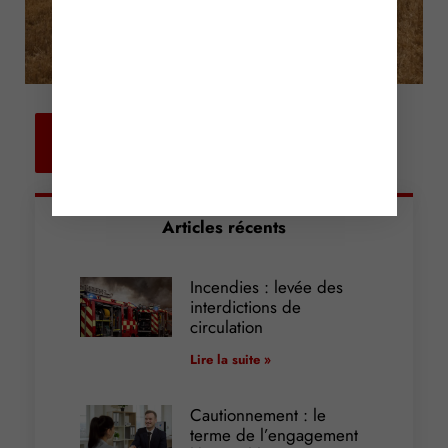
Retour aux
actualités
Articles récents
Incendies : levée des
interdictions de
circulation
Lire la suite »
Cautionnement : le
terme de l’engagement