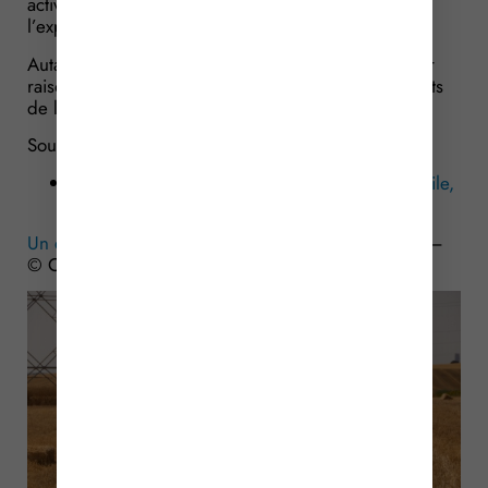
activité salariée de mécanicien, inconciliable avec
l’exploitation des terres louées…
Autant d’éléments qui vont amener le juge à donner
raison au GFA : le bail rural est donc résilié, aux torts
de l’agriculteur !
Sources :
Arrêt de la Cour de cassation, 3e chambre civile,
du 25 avril 2024, n° 22-19931
Un exploitant agricole… qui ne l’est pas vraiment ?
–
© Copyright WebLex