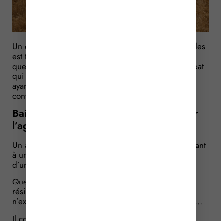
Un exploitant agricole qui loue des parcelles agricoles
est tenu de les exploiter « personnellement ». Mais
que faut-il entendre par ce terme ? C’est tout le débat
qui va opposer un bailleur et son locataire, chacun
ayant sa propre lecture de ce mot. Lequel va
convaincre le juge ?
Bail rural = exploitation personnelle par
l’agriculteur locataire !
Un agriculteur loue des parcelles de terre appartenant
à un groupement foncier agricole (GFA) aux termes
d’un bail rural.
Quelques années plus tard, le GFA demande la
résiliation du bail rural au motif que l’agriculteur
n’exploite pas personnellement les parcelles louées…
Il constate, en effet, que l’agriculteur fait à un