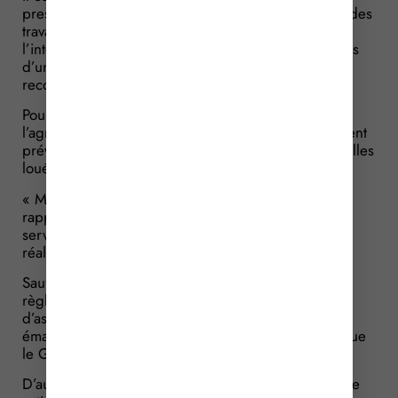
prestataire de service chargé d’assurer l’ensemble des
travaux de l’exploitation agricole et portant sur
l’intégralité des parcelles données à bail, aux termes
d’un contrat d’un an, renouvelable par tacite
reconduction.
Pour le GFA, il s’agit là d’un manquement de
l’agriculteur à ses obligations, puisqu’il est légalement
prévu qu’il doit personnellement exploiter les parcelles
louées.
« Mais je les exploite », réplique l’agriculteur,
rappelant justement que le contrat de prestation de
service indique expressément que les travaux sont
réalisés sous sa direction et sous son contrôle.
Sauf que l’analyse des factures de fournitures, des
règlements de cotisations MSA et de cotisations
d’assurances, ainsi que les attestations produites
émanant de témoins démontrent le contraire, réplique
le GFA.
D’autant plus que l’agriculteur exerce, en réalité, une