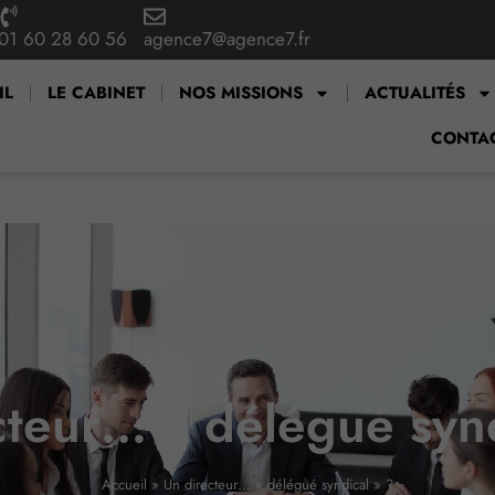
01 60 28 60 56
agence7@agence7.fr
IL
LE CABINET
NOS MISSIONS
ACTUALITÉS
CONTA
cteur… « délégué synd
Accueil
»
Un directeur… « délégué syndical » ?