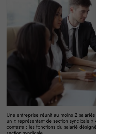
Une entreprise réunit au moins 2 salariés adhérant à un s
un « représentant de section syndicale » qui pourra œuvre
conteste : les fonctions du salarié désigné sont incompatibl
section syndicale…