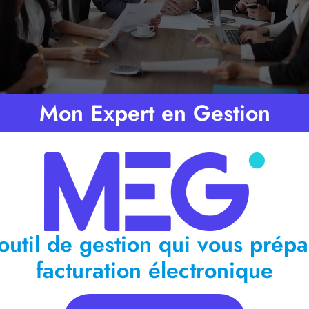
Mon Expert en Gestion
ps de lecture :
< 1
minute
outil de gestion qui vous prépa
facturation électronique