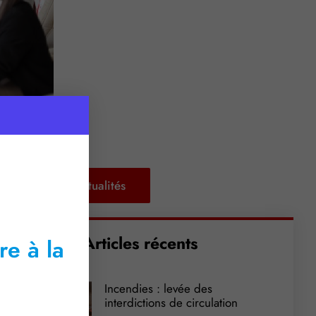
Retour aux actualités
Articles récents
re à la
Incendies : levée des
interdictions de circulation