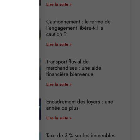
Lire la suite »
Cautionnement : le terme de
l’engagement libère-t-il la
caution ?
Lire la suite »
Transport fluvial de
marchandises : une aide
financière bienvenue
Lire la suite »
Encadrement des loyers : une
année de plus
Lire la suite »
Taxe de 3 % sur les immeubles