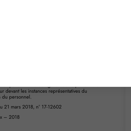
onnel parmi les membres
 désigné comme « représentant de section syndicale
te désignation : selon lui, ses fonctions de
tant du personnel.
l’établissement, délégation que le salarié a
rié signe lui-même les ruptures de périodes d’essai
un licenciement. Parce qu’il exerce effectivement le
tre représentant de section syndicale.
i disposent d’une délégation écrite particulière
ur devant les instances représentatives du
n du personnel.
du 21 mars 2018, n° 17-12602
x – 2018