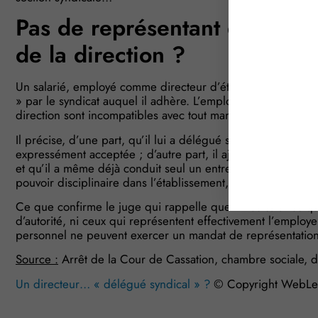
Pas de représentant du pers
de la direction ?
Un salarié, employé comme directeur d’établissement, est
» par le syndicat auquel il adhère. L’employeur conteste cet
direction sont incompatibles avec tout mandat de représen
Il précise, d’une part, qu’il lui a délégué son autorité dans 
expressément acceptée ; d’autre part, il ajoute que le sala
et qu’il a même déjà conduit seul un entretien préalable à 
pouvoir disciplinaire dans l’établissement, il ne peut pas ê
Ce que confirme le juge qui rappelle que ni les salariés qu
d’autorité, ni ceux qui représentent effectivement l’employe
personnel ne peuvent exercer un mandat de représentatio
Source :
Arrêt de la Cour de Cassation, chambre sociale, 
Un directeur… « délégué syndical » ?
© Copyright WebLe