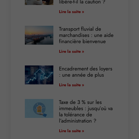
libère-t-il la caution ?
Lire la suite »
Transport fluvial de
marchandises : une aide
financière bienvenue
Lire la suite »
Encadrement des loyers
: une année de plus
Lire la suite »
Taxe de 3 % sur les
immeubles : jusqu’où va
la tolérance de
l’administration ?
Lire la suite »