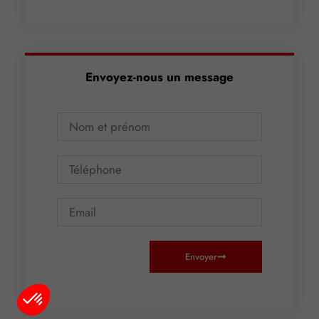
Envoyez-nous un message
Envoyer