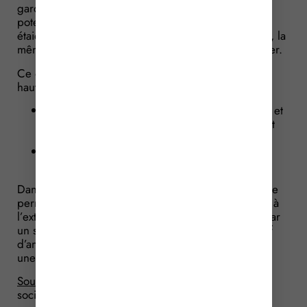
garde-corps. Elle a, en effet, choisi d’installer des
potelets (dispositif d’ancrage permanent) auxquels
étaient fixés des filets amovibles assurant, selon elle, la
même sécurité aux salariés intervenant sur le chantier.
Ce que confirme le juge : la sécurité du travail en
hauteur doit être assurée soit :
par des garde-corps intégrés ou fixés, rigides et
résistants d’une hauteur située entre 1 mètre et
1,10 mètre ;
par tout autre moyen assurant une sécurité
équivalente.
Dans ce cas précis, la grande surface du toit-terrasse
permettant aux travailleurs de se déplacer sans être à
l’extrême bord du toit et les bords étant sécurisés par
un système de filets amovibles fixés sur un dispositif
d’ancrage permanent constituent un moyen assurant
une sécurité équivalente aux garde-corps.
Source :
Arrêt de la Cour de Cassation, chambre
sociale, du 14 septembre 2016, n° 14-20141