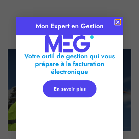
Mon Expert en Gestion
Publié le :
25 octobre 2016
Temps de lecture :
< 1
minute
Votre outil de gestion qui vous
prépare à la facturation
électronique
En savoir plus