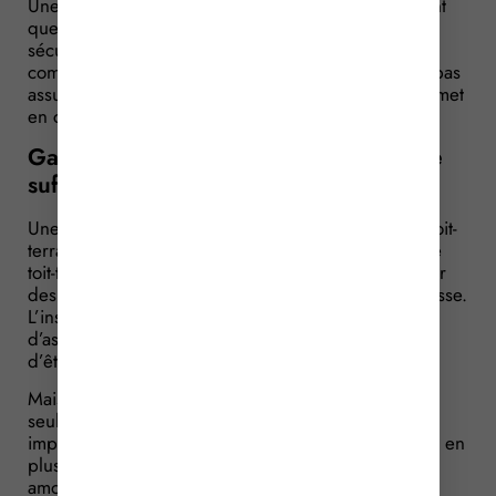
Une entreprise a fait construire un immeuble. En tant
que maître de l’ouvrage, elle est responsable de la
sécurité des travailleurs qui interviennent pour son
compte. L’inspection du travail, estimant qu’elle n’a pas
assuré leur protection contre le risque de chute, la met
en cause…
Garde-corps impératif ou filet antichute
suffisant ?
Une entreprise a fait construire un immeuble avec toit-
terrasse. L’inspection du travail, estimant l’accès à ce
toit-terrasse dangereux, lui ordonne de faire installer
des garde-corps sur toute la périphérie du toit-terrasse.
L’installation d’un garde-corps permettra, selon elle,
d’assurer la sécurité de tout travailleur susceptible
d’être affecté à la maintenance du toit-terrasse.
Mais l’entreprise, maître de l’ouvrage, refuse : non
seulement l’installation de garde-corps permanents
imposerait de modifier le permis de construire mais en
plus, elle a opté pour un dispositif de protection
amovible assurant une protection équivalente aux