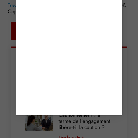
Travail en hauteur : un moyen de sécurité imposé ?
©
Copyright WebLex – 2016
Retour aux
actualités
Articles récents
Incendies : levée des
interdictions de
circulation
Lire la suite »
Cautionnement : le
terme de l’engagement
libère-t-il la caution ?
Lire la suite »