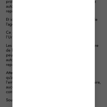
professionnels. Ce droit n’est pas subordonné à une
autorisation préalable de l’employeur ou de son
représentant.
Et ici, ajoute l’Urssaf, aucune opposition à l’entrée de
l’agent n’a été manifestée au moment du contrôle.
Ce que confirme le juge, qui tranche en faveur de
l’Urssaf : le contrôle Urssaf, ici opéré, est régulier.
Les agents de l’Urssaf qui interviennent dans le cadre
de la recherche d’infractions de travail dissimulé
peuvent entrer dans les lieux professionnels sans
autorisation préalable de l’employeur ou de son
représentant.
Attention toutefois : ce droit d’entrée suppose
qu’aucune opposition ne soit manifestée par
l’employeur ou son représentant. Or, dans cette affaire,
aucune opposition n’était invoquée, ce qui rend le
contrôle régulier !
Sources :