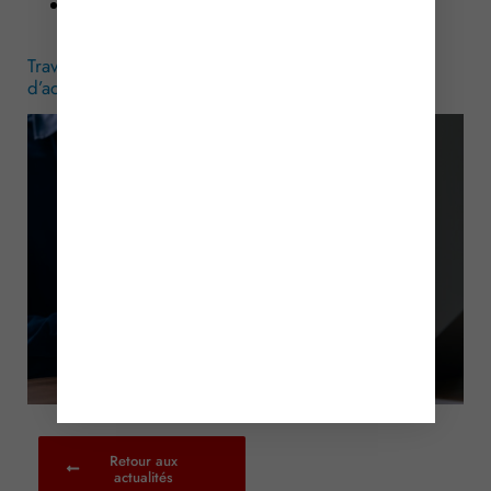
Arrêt de la Cour de cassation, chambre
criminelle, du 27 mai 2026, no 24-84097
Travail dissimulé : l’Urssaf dispose-t-elle d’un droit
d’accès à l’entreprise ?
– © Copyright WebLex
Retour aux
actualités