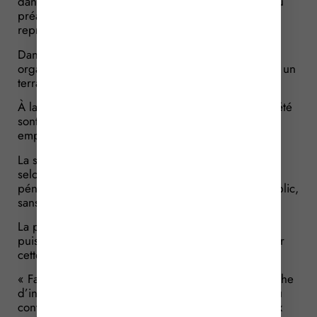
dans les lieux professionnels sans avoir à obtenir, au
préalable, l’autorisation de l’employeur ou de son
représentant.
Dans une affaire récente, un contrôle Urssaf est
organisé sur un chantier d’agrandissement situé sur un
terrain privé appartenant à une société.
À la suite de ce contrôle, le gérant de fait et la société
sont poursuivis, notamment pour travail dissimulé et
emploi d’étrangers sans autorisation de travail.
La société conteste alors la régularité du contrôle :
selon elle, l’inspecteur de l’Urssaf ne pouvait pas
pénétrer sur un terrain privé, non accessible au public,
sans son consentement.
La procédure doit donc être annulée, estime-t-elle,
puisque l’Urssaf n’était pas autorisée à se rendre sur
cette propriété privée sans l’accord de l’employeur.
« Faux ! », conteste l’Urssaf : en matière de recherche
d’infractions de travail illégal, les agents chargés du
contrôle disposent d’un droit d’entrée dans les lieux