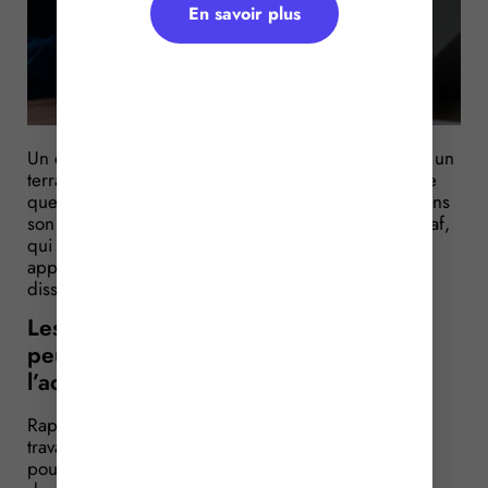
En savoir plus
Un contrôle URSSAF mené sur un chantier situé sur un
terrain privé est contesté par une société, qui estime
que l’agent vérificateur ne pouvait pas y pénétrer sans
son accord. Une position que ne partage pas l’Urssaf,
qui rappelle la spécificité de la réglementation
applicable en matière de lutte contre le travail
dissimulé. Retour sur un cas vécu…
Les agents chargés du contrôle Urssaf
peuvent-il entrer dans l’entreprise sans
l’accord de l’employeur ?
Rappelons que, dans le cadre de la lutte contre le
travail illégal, les agents de l’Urssaf disposent de
pouvoirs spécifiques. Ils peuvent notamment entrer