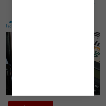
le décret no 2026-289 du 17 avril 2026 relatif
aux aides exceptionnelles attribuées aux
entreprises de transport public routier
Transport routier : une simplification pour l’aide à
l’achat de carburants
– © Copyright WebLex