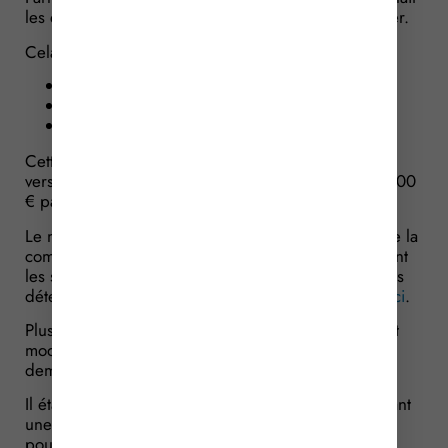
les entreprises du secteur du transport public routier.
Cela concerne les entreprises de :
transport de marchandises ;
transport de personnes ;
transport sanitaire, hors taxi.
Cette aide prend la forme d’une somme forfaitaire
versée pour chaque véhicule et peut atteindre 60 000
€ par entreprise.
Le montant perçu par chaque entreprise dépend de la
composition de sa flotte. Il est obtenu en additionnant
les sommes correspondantes à chacun des véhicules
détenus selon le référentiel qui peut être consulté
ici
.
Plusieurs éléments d’éligibilité à cette aide se voient
modifiés afin de faciliter les démarches pour les
demandeurs.
Il était notamment prévu que les entreprises formulant
une demande d’aide inférieure à 5 000 € devaient
pouvoir justifier avoir obtenu auprès de l’Union de