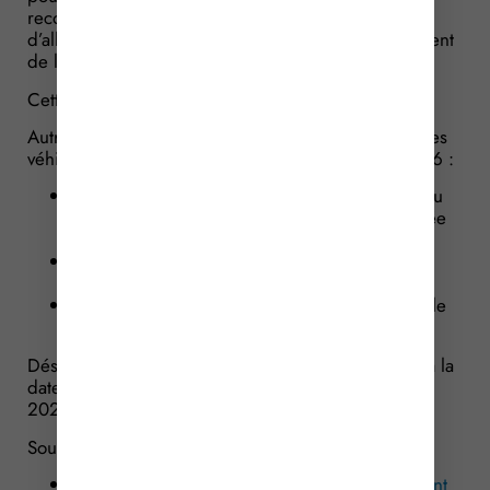
recouvrement des cotisations de Sécurité sociale et
d’allocations familiales (URSSAF) un délai de paiement
de leurs cotisations sociales.
Cette condition est tout simplement supprimée.
Autre élément de simplification : il était prévu que les
véhicules objets de l’aide devaient au 1er mars 2026 :
être la propriété de l’entreprise bénéficiaire ou
loué dans le cadre d’une location longue durée
ou d’un crédit-bail ;
être effectivement exploité pour l’activité de
transport ;
être en conformité avec la réglementation sur le
contrôle technique.
Désormais, ces conditions doivent être respectées à la
date de la demande d’aide et non plus au 1er mars
2026.
Sources :
Décret no 2026-399 du 22 mai 2026 modifiant