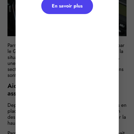
En savoir plus
Parmi l’ensemble des aides sectorielles proposées par
le Gouvernement pour pallier les conséquences de la
situation au Moyen-Orient sur le prix des carburants,
une est proposée au bénéfice des entreprises du
secteur du transport public routier. Des simplifications
sont apportées concernant l’octroi de cette aide…
Aides à l’achat de carburant :
assouplissement des conditions
Depuis le mois d’avril 2026, le Gouvernement a mis en
place de nombreuses aides financières à destination
des professionnels les plus lourdement impactés par la
hausse des prix des carburants.
Parmi les premières aides annoncées, l’une concernait