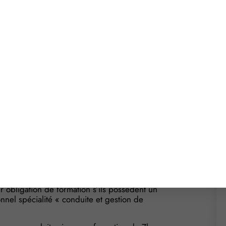
yeur qui doit justifier d’une formation spécifique.
à cette question…
: une obligation de
est soumise à une réglementation précise. Il faut
nvoyeur » qui doit remplir des conditions liées à
agréé ;
 les transports d’équidés domestiques, d’animaux
 ou des volailles, dure 14h pour une catégorie
 plus par catégorie d’animaux supplémentaires).
 obligation de formation s’ils possèdent un
nnel spécialité « conduite et gestion de