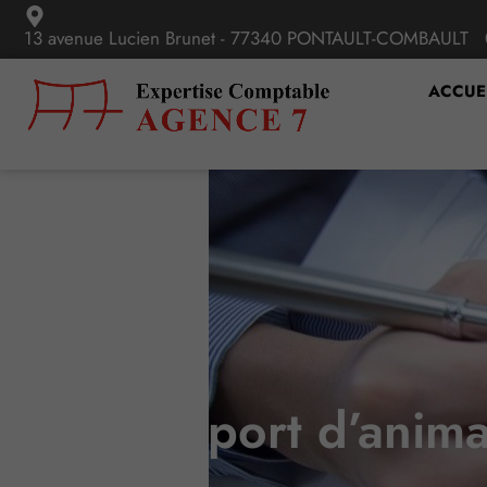
13 avenue Lucien Brunet - 77340 PONTAULT-COMBAULT
ACCUE
Transport d’anima