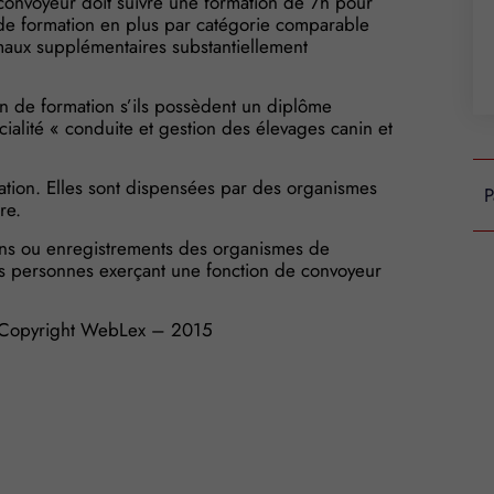
 convoyeur doit suivre une formation de 7h pour
de formation en plus par catégorie comparable
maux supplémentaires substantiellement
ion de formation s’ils possèdent un diplôme
ialité « conduite et gestion des élevages canin et
ation. Elles sont dispensées par des organismes
P
re.
ions ou enregistrements des organismes de
es personnes exerçant une fonction de convoyeur
opyright WebLex – 2015