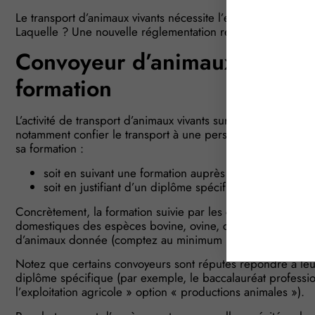
Le transport d’animaux vivants nécessite l’emploi d’un convo
Laquelle ? Une nouvelle réglementation répond justement 
Convoyeur d’animaux vivants 
formation
L’activité de transport d’animaux vivants sur plus de 65 km 
notamment confier le transport à une personne appelée « co
sa formation :
soit en suivant une formation auprès d’un organisme 
soit en justifiant d’un diplôme spécifique.
Concrètement, la formation suivie par les convoyeurs pour
domestiques des espèces bovine, ovine, caprine et porcine
d’animaux donnée (comptez au minimum 3h de formation en
Notez que certains convoyeurs sont réputés répondre à leur
diplôme spécifique (par exemple, le baccalauréat professio
l’exploitation agricole » option « productions animales »).