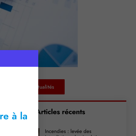
Retour aux actualités
Articles récents
re à la
Incendies : levée des