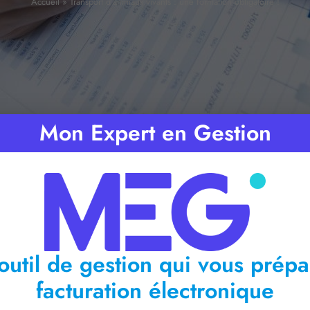
Accueil
»
Transport d’animaux vivants : une formation obligatoire !
Mon Expert en Gestion
emps de lecture :
< 1
minute
outil de gestion qui vous prépa
facturation électronique