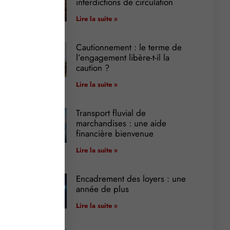
interdictions de circulation
Lire la suite »
Cautionnement : le terme de
l’engagement libère-t-il la
caution ?
Lire la suite »
Transport fluvial de
marchandises : une aide
financière bienvenue
Lire la suite »
Encadrement des loyers : une
année de plus
Lire la suite »