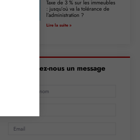
Taxe de 3 % sur les immeubles
: jusqu’où va la tolérance de
l’administration ?
Lire la suite »
Envoyez-nous un message