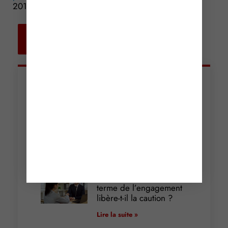
2017
Retour aux
actualités
Articles récents
Incendies : levée des
interdictions de
circulation
Lire la suite »
Cautionnement : le
terme de l’engagement
libère-t-il la caution ?
Lire la suite »