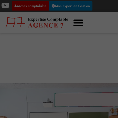
Accès comptabilité
Mon Expert en Gestion