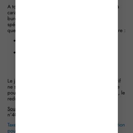
A tort, selon le juge, qui rappelle que si les locaux à
caractère éducatif sont exonérés de taxe sur les
bureaux en Ile-de-France, encore faut-il qu’ils soient
spécialement aménagés à cet effet. Le juge précise
que, par « aménagements spéciaux », il faut entendre :
soit des locaux dont la conception même n’est
adaptée qu’à un usage éducatif ;
soit des locaux munis d’un appareillage fixe et
spécifique qui les rendent impropres ou
inadaptés à un tout autre usage que l’usage
éducatif.
Le juge constate qu’ici les locaux à caractère éducatif
ne sont pas spécialement aménagés. L’association ne
pouvant pas prétendre au bénéfice de l’exonération, le
redressement fiscal est confirmé.
Source :
Arrêt du Conseil d’Etat du 19 juillet 2017,
n°405377
Taxe sur les bureaux en Ile-de-France : une exonération
pour les salles de cours ?
© Copyright WebLex –