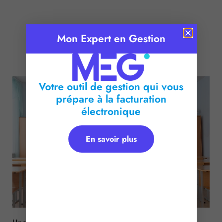
Mon Expert en Gestion
Publié le :
23 août 2017
Temps de lecture :
< 1
minute
Votre outil de gestion qui vous
prépare à la facturation
électronique
En savoir plus