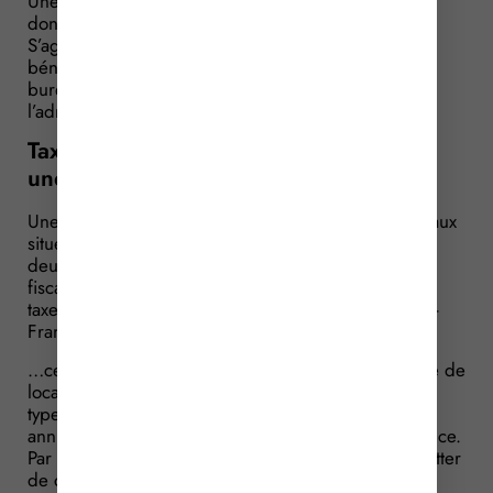
Une association est propriétaire de locaux qu’elle
donne en location à des établissements scolaires.
S’agissant de salles de cours, elle revendique le
bénéfice d’une exonération de taxe annuelle sur les
bureaux et les locaux en Ile-de-France, ce que
l’administration refuse. Pourquoi ?
Taxe sur les bureaux en Ile-de-France :
une exonération… sous conditions…
Une association immobilière est propriétaire de locaux
situés en Ile-de-France, qu’elle donne en location à
deux établissements scolaires. Suite à un contrôle
fiscal, l’administration lui réclame le paiement de la
taxe annuelle sur les bureaux et les locaux en Ile-de-
France…
…ce que l’association conteste : elle est propriétaire de
locaux à caractère éducatif (salles de cours). Or ce
type de locaux est, par nature, exonéré de taxe
annuelle sur les bureaux et les locaux en Ile-de-France.
Par conséquent, l’association conteste devoir s’acquitter
de cette taxe.