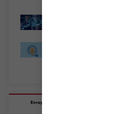
Lire la suite »
Encadrement des loyers
: une année de plus
Lire la suite »
Taxe de 3 % sur les
immeubles : jusqu’où va
la tolérance de
l’administration ?
Lire la suite »
Envoyez-nous un message