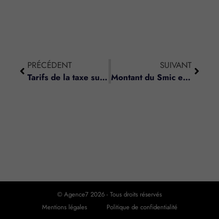
PRÉCÉDENT
SUIVANT
Tarifs de la taxe sur les voitures de sociétés
Montant du Smic et du minimum garanti au 1er janvier 2013 et au 1er juillet 2013
© Agence7 2026 - Tous droits réservés
Mentions légales
Politique de confidentialité