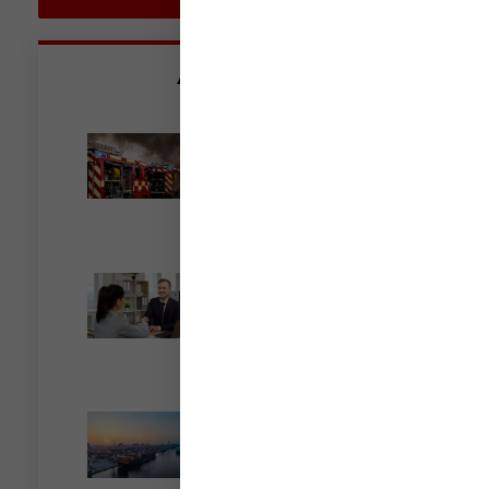
Articles récents
Incendies : levée des
interdictions de
circulation
Lire la suite »
Cautionnement : le
terme de l’engagement
libère-t-il la caution ?
Lire la suite »
Transport fluvial de
marchandises : une aide
financière bienvenue